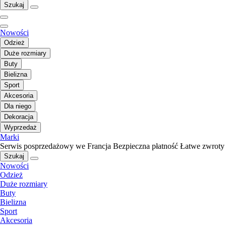
Szukaj
Nowości
Odzież
Duże rozmiary
Buty
Bielizna
Sport
Akcesoria
Dla niego
Dekoracja
Wyprzedaż
Marki
Serwis posprzedażowy we Francja
Bezpieczna płatność
Łatwe zwroty
Szukaj
Nowości
Odzież
Duże rozmiary
Buty
Bielizna
Sport
Akcesoria