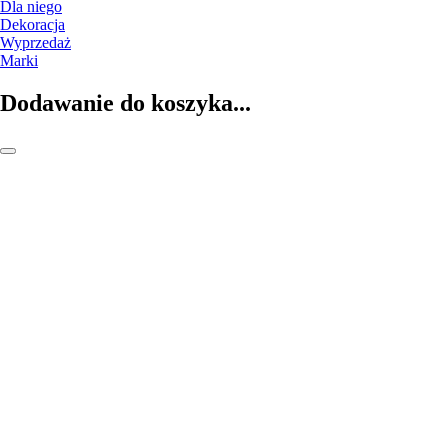
Dla niego
Dekoracja
Wyprzedaż
Marki
Dodawanie do koszyka...