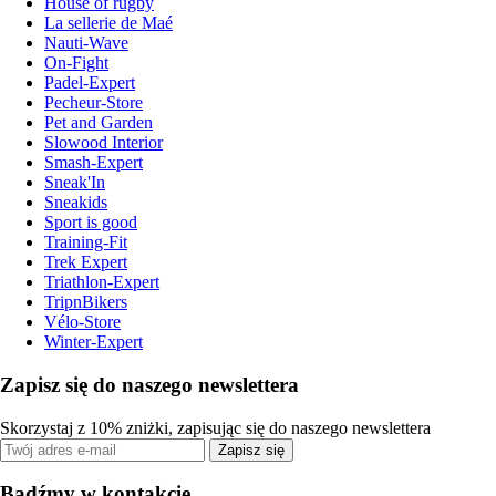
House of rugby
La sellerie de Maé
Nauti-Wave
On-Fight
Padel-Expert
Pecheur-Store
Pet and Garden
Slowood Interior
Smash-Expert
Sneak'In
Sneakids
Sport is good
Training-Fit
Trek Expert
Triathlon-Expert
TripnBikers
Vélo-Store
Winter-Expert
Zapisz się do naszego newslettera
Skorzystaj z 10% zniżki, zapisując się do naszego newslettera
Zapisz się
Bądźmy w kontakcie