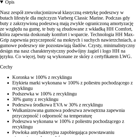
Opis
Nasz zespół zrewolucjonizował klasyczną estetykę podeszwy w
butach lifestyle dla mężczyzn Varberg Classic Marine. Podczas gdy
buty z zakrzywioną podeszwą mają zwykle ograniczoną amortyzację
ze względu na gumę, te buty są zbudowane z wkładką HH Comfort,
która zapewnia doskonały komfort i wsparcie. Technologia HH Max-
Grip zapewnia przyczepność na mokrych i suchych nawierzchniach, a
gumowe podeszwy nie pozostawiają śladów. Czysty, minimalistyczny
design ma nasz charakterystyczny podwójny żagiel i logo HH na
języku. Co więcej, buty są wykonane ze skóry z certyfikatem LWG.
Cechy
Koronka w 100% z recyklingu
Etykieta marki wykonana w 100% z poliestru pochodzącego z
recyklingu
Podszewka w 100% z recyklingu
30% gumy z recyklingu
Podeszwa środkowa EVA w 30% z recyklingu
Wulkanizowana gumowa podeszwa zewnętrzna zapewnia
przyczepność i odporność na temperaturę
Podeszwa wykonana w 100% z poliestru pochodzącego z
recyklingu
Powłoka antybakteryjna zapobiegająca powstawaniu