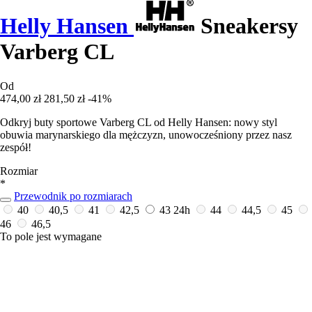
Helly Hansen
Sneakersy
Varberg CL
Od
474,00 zł
281,50 zł
-41%
Odkryj buty sportowe Varberg CL od Helly Hansen: nowy styl
obuwia marynarskiego dla mężczyzn, unowocześniony przez nasz
zespół!
Rozmiar
*
Przewodnik po rozmiarach
40
40,5
41
42,5
43
24h
44
44,5
45
46
46,5
To pole jest wymagane