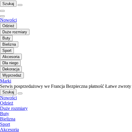
Szukaj
Nowości
Odzież
Duże rozmiary
Buty
Bielizna
Sport
Akcesoria
Dla niego
Dekoracja
Wyprzedaż
Marki
Serwis posprzedażowy we Francja
Bezpieczna płatność
Łatwe zwroty
Szukaj
Nowości
Odzież
Duże rozmiary
Buty
Bielizna
Sport
Akcesoria