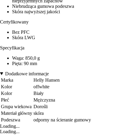
nieprzyjemnych zapachów
Niebrudząca gumowa podeszwa
Skóra najwyższej jakości
Certyfikowany
Bez PFC
Skóra LWG
Specyfikacja
Waga: 850,0 g
Pięta: 90 mm
Dodatkowe informacje
Marka
Helly Hansen
Kolor
offwhite
Kolor
Biały
Płeć
Mężczyzna
Grupa wiekowa
Dorośli
Materiał główny
skóra
Podeszwa
odporny na ścieranie gumowy
Loading...
Loading...