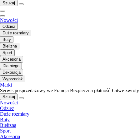
Szukaj
Nowości
Odzież
Duże rozmiary
Buty
Bielizna
Sport
Akcesoria
Dla niego
Dekoracja
Wyprzedaż
Marki
Serwis posprzedażowy we Francja
Bezpieczna płatność
Łatwe zwroty
Szukaj
Nowości
Odzież
Duże rozmiary
Buty
Bielizna
Sport
Akcesoria