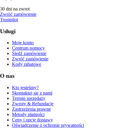
30 dni na zwrot
Zwróć zamówienie
Trustpilot
Usługi
Moje konto
Centrum pomocy
Śledź zamówienie
Zwróć zamówienie
Kody rabatowe
O nas
Kto jesteśmy?
Skontaktuj się z nami
Termin sprzedaży
Zwroty & Refundacje
Zastrzeżenia prawne
Metody płatności
Ceny i opcje dostawy
Oświadczenie o ochronie prywatności