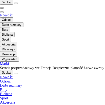
Szukaj
Nowości
Odzież
Duże rozmiary
Buty
Bielizna
Sport
Akcesoria
Dla niego
Dekoracja
Wyprzedaż
Marki
Serwis posprzedażowy we Francja
Bezpieczna płatność
Łatwe zwroty
Szukaj
Nowości
Odzież
Duże rozmiary
Buty
Bielizna
Sport
Akcesoria