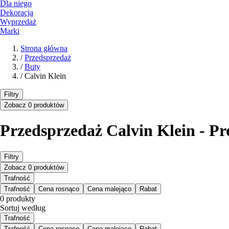
Dla niego
Dekoracja
Wyprzedaż
Marki
Strona główna
/
Przedsprzedaż
/
Buty
/
Calvin Klein
Filtry
Zobacz 0 produktów
Przedsprzedaż Calvin Klein - P
Filtry
Zobacz 0 produktów
Trafność
Trafność
Cena rosnąco
Cena malejąco
Rabat
0 produkty
Sortuj według
Trafność
Trafność
Cena rosnąco
Cena malejąco
Rabat