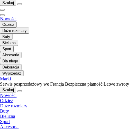
Szukaj
Nowości
Odzież
Duże rozmiary
Buty
Bielizna
Sport
Akcesoria
Dla niego
Dekoracja
Wyprzedaż
Marki
Serwis posprzedażowy we Francja
Bezpieczna płatność
Łatwe zwroty
Szukaj
Nowości
Odzież
Duże rozmiary
Buty
Bielizna
Sport
Akcesoria