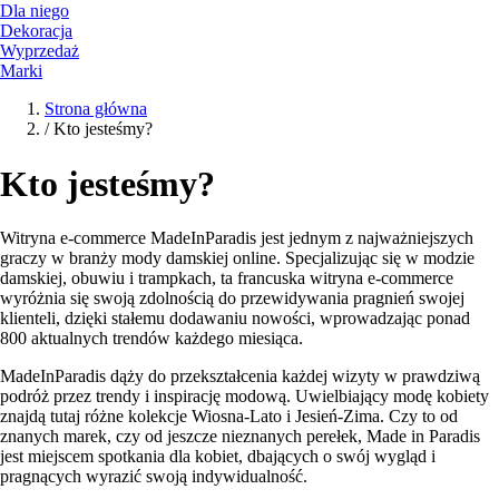
Dla niego
Dekoracja
Wyprzedaż
Marki
Strona główna
/
Kto jesteśmy?
Kto jesteśmy?
Witryna e-commerce MadeInParadis jest jednym z najważniejszych
graczy w branży mody damskiej online. Specjalizując się w modzie
damskiej, obuwiu i trampkach, ta francuska witryna e-commerce
wyróżnia się swoją zdolnością do przewidywania pragnień swojej
klienteli, dzięki stałemu dodawaniu nowości, wprowadzając ponad
800 aktualnych trendów każdego miesiąca.
MadeInParadis dąży do przekształcenia każdej wizyty w prawdziwą
podróż przez trendy i inspirację modową. Uwielbiający modę kobiety
znajdą tutaj różne kolekcje Wiosna-Lato i Jesień-Zima. Czy to od
znanych marek, czy od jeszcze nieznanych perełek, Made in Paradis
jest miejscem spotkania dla kobiet, dbających o swój wygląd i
pragnących wyrazić swoją indywidualność.