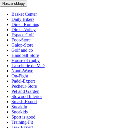
Nasze sklepy
Basket Center
Daily Bikers
Direct Running
Direct-Volley
Espace Golf
Foot-Store
Galop-Store
Golf and co
Handball-Store
House of rugby
La sellerie de Maé
Nauti-Wave
On-Fight
Padel-Expert
Pecheur-Store
Pet and Garden
Slowood Interior
Smash-Expert
Sneak'In
Sneakids
Sport is good
Training-Fit
Trek Expert