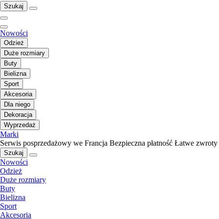
Szukaj
Nowości
Odzież
Duże rozmiary
Buty
Bielizna
Sport
Akcesoria
Dla niego
Dekoracja
Wyprzedaż
Marki
Serwis posprzedażowy we Francja
Bezpieczna płatność
Łatwe zwroty
Szukaj
Nowości
Odzież
Duże rozmiary
Buty
Bielizna
Sport
Akcesoria