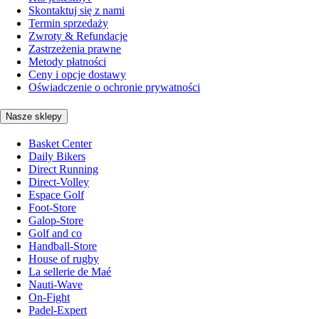
Skontaktuj się z nami
Termin sprzedaży
Zwroty & Refundacje
Zastrzeżenia prawne
Metody płatności
Ceny i opcje dostawy
Oświadczenie o ochronie prywatności
Nasze sklepy
Basket Center
Daily Bikers
Direct Running
Direct-Volley
Espace Golf
Foot-Store
Galop-Store
Golf and co
Handball-Store
House of rugby
La sellerie de Maé
Nauti-Wave
On-Fight
Padel-Expert