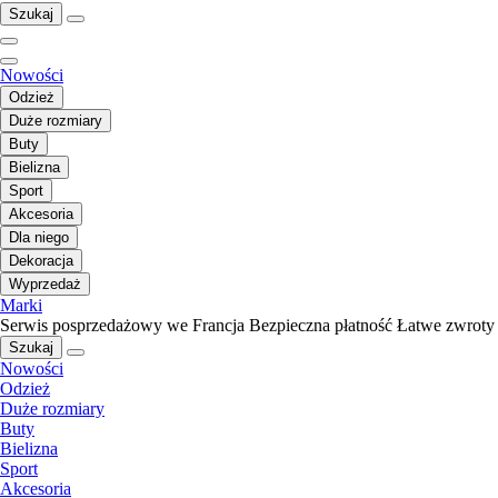
Szukaj
Nowości
Odzież
Duże rozmiary
Buty
Bielizna
Sport
Akcesoria
Dla niego
Dekoracja
Wyprzedaż
Marki
Serwis posprzedażowy we Francja
Bezpieczna płatność
Łatwe zwroty
Szukaj
Nowości
Odzież
Duże rozmiary
Buty
Bielizna
Sport
Akcesoria