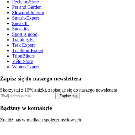
Pecheur-Store
Pet and Garden
Slowood Interior
Smash-Expert
Sneak'In
Sneakids
Sport is good
Training-Fit
Trek Expert
Triathlon-Expert
TripnBikers
Vélo-Store
Winter-Expert
Zapisz się do naszego newslettera
Skorzystaj z 10% zniżki, zapisując się do naszego newslettera
Zapisz się
Bądźmy w kontakcie
Znajdź nas w mediach społecznościowych