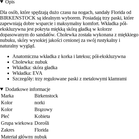
Opis
Dla osób, które spędzają dużo czasu na nogach, sandały Florida od
BIRKENSTOCK są idealnym wyborem. Posiadają trzy paski, które
zapewniają dobre wsparcie i maksymalny komfort. Wkładka pół-
ekskluzywna jest pokryta miękką skórą gładką w kolorze
dopasowanym do sandałów. Cholewka została wykonana z miękkiego
nubuku, skóry wysokiej jakości cenionej za swój rustykalny i
naturalny wygląd.
Anatomiczna wkładka z korka i lateksu; pół-ekskluzywna
Cholewka: nubuk
Wkładka: skóra gładka
Wkładka: EVA
Szczegóły: trzy regulowane paski z metalowymi klamrami
Dodatkowe informacje
Marka
Birkenstock
Kolor
norki
Kolor
Brązowy
Płeć
Kobieta
Grupa wiekowa
Dorośli
Zakres
Florida
Materiał główny
nubuk