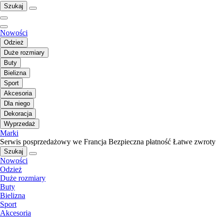
Szukaj
Nowości
Odzież
Duże rozmiary
Buty
Bielizna
Sport
Akcesoria
Dla niego
Dekoracja
Wyprzedaż
Marki
Serwis posprzedażowy we Francja
Bezpieczna płatność
Łatwe zwroty
Szukaj
Nowości
Odzież
Duże rozmiary
Buty
Bielizna
Sport
Akcesoria