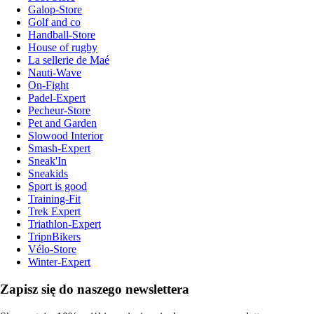
Galop-Store
Golf and co
Handball-Store
House of rugby
La sellerie de Maé
Nauti-Wave
On-Fight
Padel-Expert
Pecheur-Store
Pet and Garden
Slowood Interior
Smash-Expert
Sneak'In
Sneakids
Sport is good
Training-Fit
Trek Expert
Triathlon-Expert
TripnBikers
Vélo-Store
Winter-Expert
Zapisz się do naszego newslettera