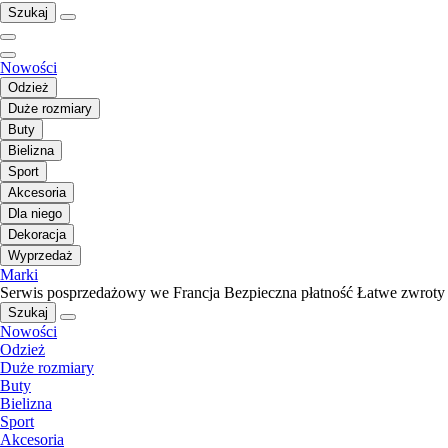
Szukaj
Nowości
Odzież
Duże rozmiary
Buty
Bielizna
Sport
Akcesoria
Dla niego
Dekoracja
Wyprzedaż
Marki
Serwis posprzedażowy we Francja
Bezpieczna płatność
Łatwe zwroty
Szukaj
Nowości
Odzież
Duże rozmiary
Buty
Bielizna
Sport
Akcesoria