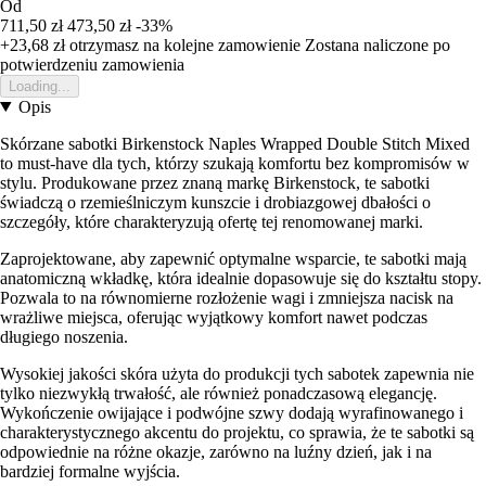
Od
711,50 zł
473,50 zł
-33%
+23,68 zł
otrzymasz na kolejne zamowienie
Zostana naliczone po
potwierdzeniu zamowienia
Loading...
Opis
Skórzane sabotki Birkenstock Naples Wrapped Double Stitch Mixed
to must-have dla tych, którzy szukają komfortu bez kompromisów w
stylu. Produkowane przez znaną markę Birkenstock, te sabotki
świadczą o rzemieślniczym kunszcie i drobiazgowej dbałości o
szczegóły, które charakteryzują ofertę tej renomowanej marki.
Zaprojektowane, aby zapewnić optymalne wsparcie, te sabotki mają
anatomiczną wkładkę, która idealnie dopasowuje się do kształtu stopy.
Pozwala to na równomierne rozłożenie wagi i zmniejsza nacisk na
wrażliwe miejsca, oferując wyjątkowy komfort nawet podczas
długiego noszenia.
Wysokiej jakości skóra użyta do produkcji tych sabotek zapewnia nie
tylko niezwykłą trwałość, ale również ponadczasową elegancję.
Wykończenie owijające i podwójne szwy dodają wyrafinowanego i
charakterystycznego akcentu do projektu, co sprawia, że te sabotki są
odpowiednie na różne okazje, zarówno na luźny dzień, jak i na
bardziej formalne wyjścia.