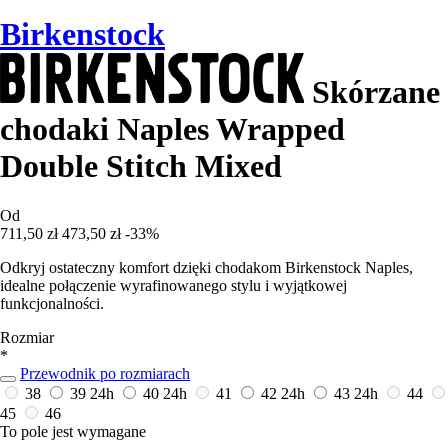
Birkenstock
Skórzane
chodaki Naples Wrapped
Double Stitch Mixed
Od
711,50 zł
473,50 zł
-33%
Odkryj ostateczny komfort dzięki chodakom Birkenstock Naples,
idealne połączenie wyrafinowanego stylu i wyjątkowej
funkcjonalności.
Rozmiar
*
Przewodnik po rozmiarach
38
39
24h
40
24h
41
42
24h
43
24h
44
45
46
To pole jest wymagane