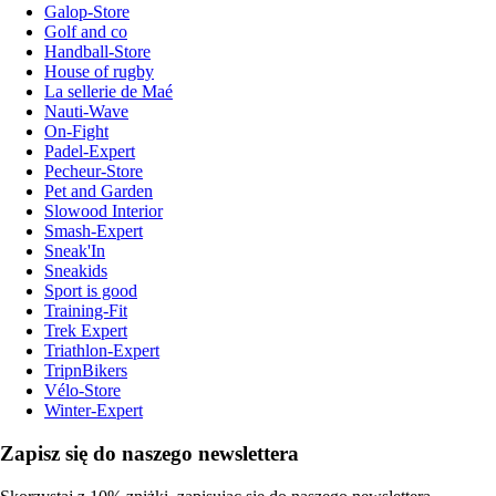
Galop-Store
Golf and co
Handball-Store
House of rugby
La sellerie de Maé
Nauti-Wave
On-Fight
Padel-Expert
Pecheur-Store
Pet and Garden
Slowood Interior
Smash-Expert
Sneak'In
Sneakids
Sport is good
Training-Fit
Trek Expert
Triathlon-Expert
TripnBikers
Vélo-Store
Winter-Expert
Zapisz się do naszego newslettera