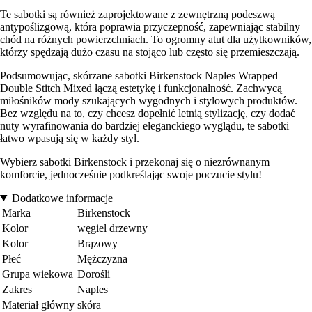
Te sabotki są również zaprojektowane z zewnętrzną podeszwą
antypoślizgową, która poprawia przyczepność, zapewniając stabilny
chód na różnych powierzchniach. To ogromny atut dla użytkowników,
którzy spędzają dużo czasu na stojąco lub często się przemieszczają.
Podsumowując, skórzane sabotki Birkenstock Naples Wrapped
Double Stitch Mixed łączą estetykę i funkcjonalność. Zachwycą
miłośników mody szukających wygodnych i stylowych produktów.
Bez względu na to, czy chcesz dopełnić letnią stylizację, czy dodać
nuty wyrafinowania do bardziej eleganckiego wyglądu, te sabotki
łatwo wpasują się w każdy styl.
Wybierz sabotki Birkenstock i przekonaj się o niezrównanym
komforcie, jednocześnie podkreślając swoje poczucie stylu!
Dodatkowe informacje
Marka
Birkenstock
Kolor
węgiel drzewny
Kolor
Brązowy
Płeć
Mężczyzna
Grupa wiekowa
Dorośli
Zakres
Naples
Materiał główny
skóra