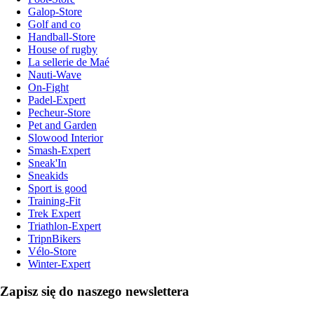
Galop-Store
Golf and co
Handball-Store
House of rugby
La sellerie de Maé
Nauti-Wave
On-Fight
Padel-Expert
Pecheur-Store
Pet and Garden
Slowood Interior
Smash-Expert
Sneak'In
Sneakids
Sport is good
Training-Fit
Trek Expert
Triathlon-Expert
TripnBikers
Vélo-Store
Winter-Expert
Zapisz się do naszego newslettera