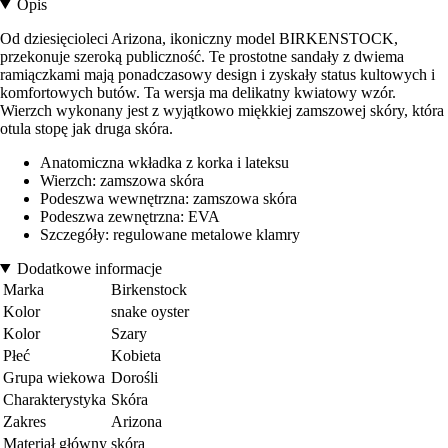
Opis
Od dziesięcioleci Arizona, ikoniczny model BIRKENSTOCK,
przekonuje szeroką publiczność. Te prostotne sandały z dwiema
ramiączkami mają ponadczasowy design i zyskały status kultowych i
komfortowych butów. Ta wersja ma delikatny kwiatowy wzór.
Wierzch wykonany jest z wyjątkowo miękkiej zamszowej skóry, która
otula stopę jak druga skóra.
Anatomiczna wkładka z korka i lateksu
Wierzch: zamszowa skóra
Podeszwa wewnętrzna: zamszowa skóra
Podeszwa zewnętrzna: EVA
Szczegóły: regulowane metalowe klamry
Dodatkowe informacje
Marka
Birkenstock
Kolor
snake oyster
Kolor
Szary
Płeć
Kobieta
Grupa wiekowa
Dorośli
Charakterystyka
Skóra
Zakres
Arizona
Materiał główny
skóra