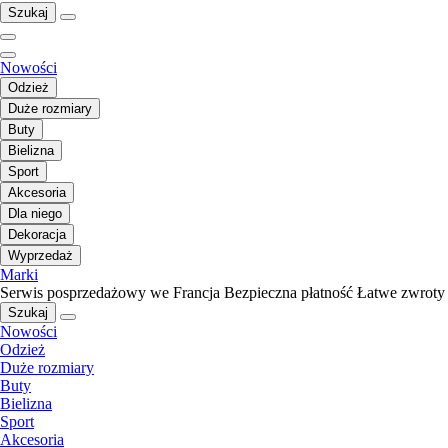
Szukaj
Nowości
Odzież
Duże rozmiary
Buty
Bielizna
Sport
Akcesoria
Dla niego
Dekoracja
Wyprzedaż
Marki
Serwis posprzedażowy we Francja
Bezpieczna płatność
Łatwe zwroty
Szukaj
Nowości
Odzież
Duże rozmiary
Buty
Bielizna
Sport
Akcesoria