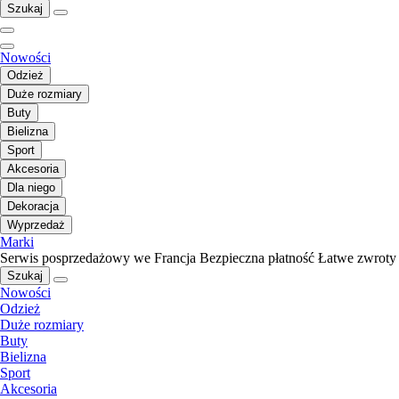
Szukaj
Nowości
Odzież
Duże rozmiary
Buty
Bielizna
Sport
Akcesoria
Dla niego
Dekoracja
Wyprzedaż
Marki
Serwis posprzedażowy we Francja
Bezpieczna płatność
Łatwe zwroty
Szukaj
Nowości
Odzież
Duże rozmiary
Buty
Bielizna
Sport
Akcesoria