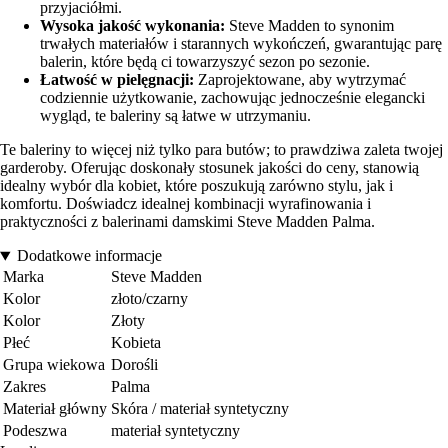
przyjaciółmi.
Wysoka jakość wykonania:
Steve Madden to synonim
trwałych materiałów i starannych wykończeń, gwarantując parę
balerin, które będą ci towarzyszyć sezon po sezonie.
Łatwość w pielęgnacji:
Zaprojektowane, aby wytrzymać
codziennie użytkowanie, zachowując jednocześnie elegancki
wygląd, te baleriny są łatwe w utrzymaniu.
Te baleriny to więcej niż tylko para butów; to prawdziwa zaleta twojej
garderoby. Oferując doskonały stosunek jakości do ceny, stanowią
idealny wybór dla kobiet, które poszukują zarówno stylu, jak i
komfortu. Doświadcz idealnej kombinacji wyrafinowania i
praktyczności z balerinami damskimi Steve Madden Palma.
Dodatkowe informacje
Marka
Steve Madden
Kolor
złoto/czarny
Kolor
Złoty
Płeć
Kobieta
Grupa wiekowa
Dorośli
Zakres
Palma
Materiał główny
Skóra / materiał syntetyczny
Podeszwa
materiał syntetyczny