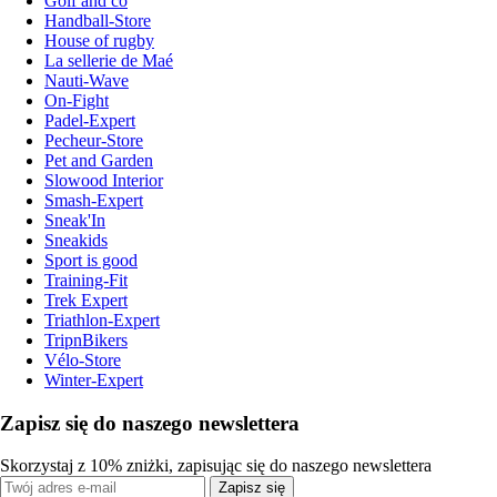
Golf and co
Handball-Store
House of rugby
La sellerie de Maé
Nauti-Wave
On-Fight
Padel-Expert
Pecheur-Store
Pet and Garden
Slowood Interior
Smash-Expert
Sneak'In
Sneakids
Sport is good
Training-Fit
Trek Expert
Triathlon-Expert
TripnBikers
Vélo-Store
Winter-Expert
Zapisz się do naszego newslettera
Skorzystaj z 10% zniżki, zapisując się do naszego newslettera
Zapisz się