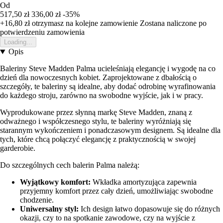
Od
517,50 zł
336,00 zł
-35%
+16,80 zł
otrzymasz na kolejne zamowienie
Zostana naliczone po
potwierdzeniu zamowienia
Loading...
Opis
Baleriny Steve Madden Palma ucieleśniają elegancję i wygodę na co
dzień dla nowoczesnych kobiet. Zaprojektowane z dbałością o
szczegóły, te baleriny są idealne, aby dodać odrobinę wyrafinowania
do każdego stroju, zarówno na swobodne wyjście, jak i w pracy.
Wyprodukowane przez słynną markę Steve Madden, znaną z
odważnego i współczesnego stylu, te baleriny wyróżniają się
starannym wykończeniem i ponadczasowym designem. Są idealne dla
tych, które chcą połączyć elegancję z praktycznością w swojej
garderobie.
Do szczególnych cech balerin Palma należą:
Wyjątkowy komfort:
Wkładka amortyzująca zapewnia
przyjemny komfort przez cały dzień, umożliwiając swobodne
chodzenie.
Uniwersalny styl:
Ich design łatwo dopasowuje się do różnych
okazji, czy to na spotkanie zawodowe, czy na wyjście z