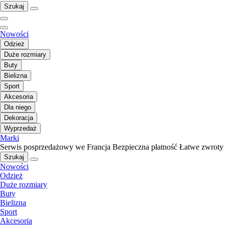
Szukaj
Nowości
Odzież
Duże rozmiary
Buty
Bielizna
Sport
Akcesoria
Dla niego
Dekoracja
Wyprzedaż
Marki
Serwis posprzedażowy we Francja
Bezpieczna płatność
Łatwe zwroty
Szukaj
Nowości
Odzież
Duże rozmiary
Buty
Bielizna
Sport
Akcesoria