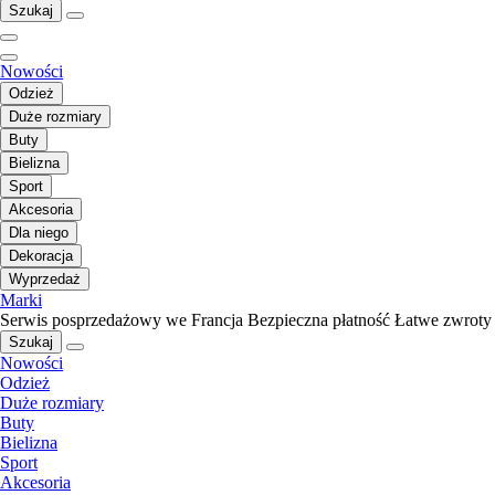
Szukaj
Nowości
Odzież
Duże rozmiary
Buty
Bielizna
Sport
Akcesoria
Dla niego
Dekoracja
Wyprzedaż
Marki
Serwis posprzedażowy we Francja
Bezpieczna płatność
Łatwe zwroty
Szukaj
Nowości
Odzież
Duże rozmiary
Buty
Bielizna
Sport
Akcesoria