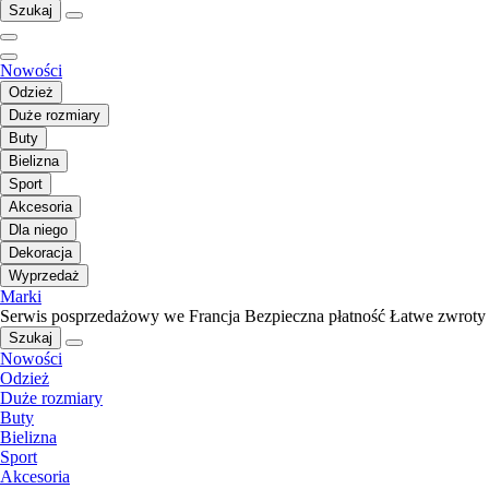
Szukaj
Nowości
Odzież
Duże rozmiary
Buty
Bielizna
Sport
Akcesoria
Dla niego
Dekoracja
Wyprzedaż
Marki
Serwis posprzedażowy we Francja
Bezpieczna płatność
Łatwe zwroty
Szukaj
Nowości
Odzież
Duże rozmiary
Buty
Bielizna
Sport
Akcesoria