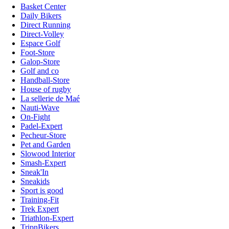
Basket Center
Daily Bikers
Direct Running
Direct-Volley
Espace Golf
Foot-Store
Galop-Store
Golf and co
Handball-Store
House of rugby
La sellerie de Maé
Nauti-Wave
On-Fight
Padel-Expert
Pecheur-Store
Pet and Garden
Slowood Interior
Smash-Expert
Sneak'In
Sneakids
Sport is good
Training-Fit
Trek Expert
Triathlon-Expert
TripnBikers