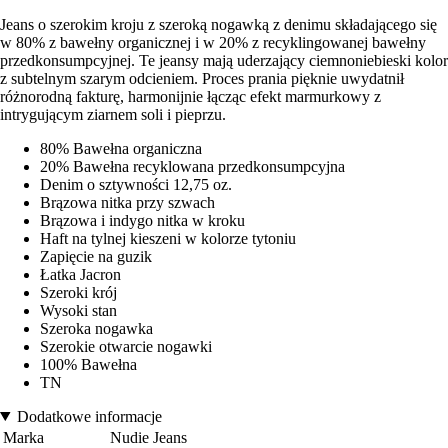
Jeans o szerokim kroju z szeroką nogawką z denimu składającego się
w 80% z bawełny organicznej i w 20% z recyklingowanej bawełny
przedkonsumpcyjnej. Te jeansy mają uderzający ciemnoniebieski kolor
z subtelnym szarym odcieniem. Proces prania pięknie uwydatnił
różnorodną fakturę, harmonijnie łącząc efekt marmurkowy z
intrygującym ziarnem soli i pieprzu.
80% Bawełna organiczna
20% Bawełna recyklowana przedkonsumpcyjna
Denim o sztywności 12,75 oz.
Brązowa nitka przy szwach
Brązowa i indygo nitka w kroku
Haft na tylnej kieszeni w kolorze tytoniu
Zapięcie na guzik
Łatka Jacron
Szeroki krój
Wysoki stan
Szeroka nogawka
Szerokie otwarcie nogawki
100% Bawełna
TN
Dodatkowe informacje
Marka
Nudie Jeans