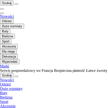
Szukaj
Nowości
Odzież
Duże rozmiary
Buty
Bielizna
Sport
Akcesoria
Dla niego
Dekoracja
Wyprzedaż
Marki
Serwis posprzedażowy we Francja
Bezpieczna płatność
Łatwe zwroty
Szukaj
Nowości
Odzież
Duże rozmiary
Buty
Bielizna
Sport
Akcesoria