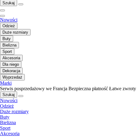
Szukaj
Nowości
Odzież
Duże rozmiary
Buty
Bielizna
Sport
Akcesoria
Dla niego
Dekoracja
Wyprzedaż
Marki
Serwis posprzedażowy we Francja
Bezpieczna płatność
Łatwe zwroty
Szukaj
Nowości
Odzież
Duże rozmiary
Buty
Bielizna
Sport
Akcesoria