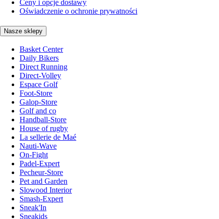
Ceny i opcje dostawy
Oświadczenie o ochronie prywatności
Nasze sklepy
Basket Center
Daily Bikers
Direct Running
Direct-Volley
Espace Golf
Foot-Store
Galop-Store
Golf and co
Handball-Store
House of rugby
La sellerie de Maé
Nauti-Wave
On-Fight
Padel-Expert
Pecheur-Store
Pet and Garden
Slowood Interior
Smash-Expert
Sneak'In
Sneakids