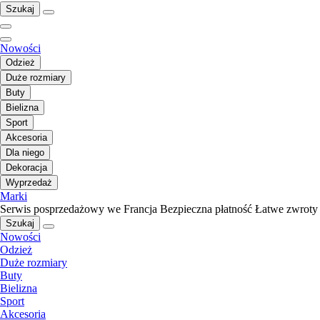
Szukaj
Nowości
Odzież
Duże rozmiary
Buty
Bielizna
Sport
Akcesoria
Dla niego
Dekoracja
Wyprzedaż
Marki
Serwis posprzedażowy we Francja
Bezpieczna płatność
Łatwe zwroty
Szukaj
Nowości
Odzież
Duże rozmiary
Buty
Bielizna
Sport
Akcesoria