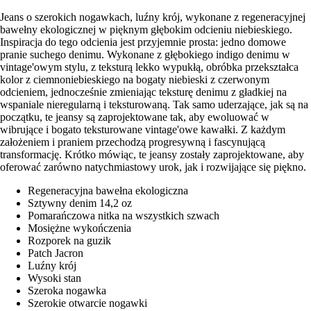
Jeans o szerokich nogawkach, luźny krój, wykonane z regeneracyjnej
bawełny ekologicznej w pięknym głębokim odcieniu niebieskiego.
Inspiracja do tego odcienia jest przyjemnie prosta: jedno domowe
pranie suchego denimu. Wykonane z głębokiego indigo denimu w
vintage'owym stylu, z teksturą lekko wypukłą, obróbka przekształca
kolor z ciemnoniebieskiego na bogaty niebieski z czerwonym
odcieniem, jednocześnie zmieniając teksturę denimu z gładkiej na
wspaniale nieregularną i teksturowaną. Tak samo uderzające, jak są na
początku, te jeansy są zaprojektowane tak, aby ewoluować w
wibrujące i bogato teksturowane vintage'owe kawałki. Z każdym
założeniem i praniem przechodzą progresywną i fascynującą
transformację. Krótko mówiąc, te jeansy zostały zaprojektowane, aby
oferować zarówno natychmiastowy urok, jak i rozwijające się piękno.
Regeneracyjna bawełna ekologiczna
Sztywny denim 14,2 oz
Pomarańczowa nitka na wszystkich szwach
Mosiężne wykończenia
Rozporek na guzik
Patch Jacron
Luźny krój
Wysoki stan
Szeroka nogawka
Szerokie otwarcie nogawki