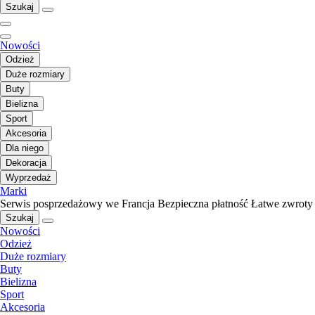
Szukaj
Nowości
Odzież
Duże rozmiary
Buty
Bielizna
Sport
Akcesoria
Dla niego
Dekoracja
Wyprzedaż
Marki
Serwis posprzedażowy we Francja
Bezpieczna płatność
Łatwe zwroty
Szukaj
Nowości
Odzież
Duże rozmiary
Buty
Bielizna
Sport
Akcesoria