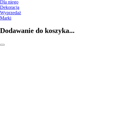
Dla niego
Dekoracja
Wyprzedaż
Marki
Dodawanie do koszyka...