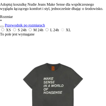
Adoptuj koszulkę Nudie Jeans Make Sense dla współczesnego
wyglądu łączącego komfort i styl, jednocześnie dbając o środowisko.
Rozmiar
*
Przewodnik po rozmiarach
XS
S
24h
M
24h
L
24h
XL
To pole jest wymagane