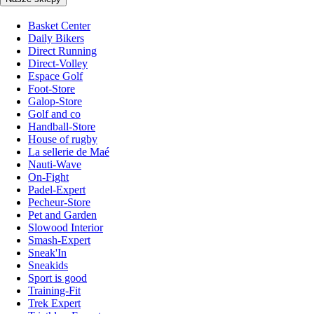
Basket Center
Daily Bikers
Direct Running
Direct-Volley
Espace Golf
Foot-Store
Galop-Store
Golf and co
Handball-Store
House of rugby
La sellerie de Maé
Nauti-Wave
On-Fight
Padel-Expert
Pecheur-Store
Pet and Garden
Slowood Interior
Smash-Expert
Sneak'In
Sneakids
Sport is good
Training-Fit
Trek Expert