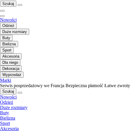
Szukaj
Nowości
Odzież
Duże rozmiary
Buty
Bielizna
Sport
Akcesoria
Dla niego
Dekoracja
Wyprzedaż
Marki
Serwis posprzedażowy we Francja
Bezpieczna płatność
Łatwe zwroty
Szukaj
Nowości
Odzież
Duże rozmiary
Buty
Bielizna
Sport
Akcesoria