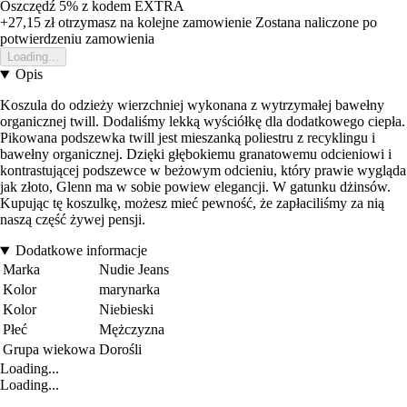
Oszczędź 5%
z kodem
EXTRA
+27,15 zł
otrzymasz na kolejne zamowienie
Zostana naliczone po
potwierdzeniu zamowienia
Loading...
Opis
Koszula do odzieży wierzchniej wykonana z wytrzymałej bawełny
organicznej twill. Dodaliśmy lekką wyściółkę dla dodatkowego ciepła.
Pikowana podszewka twill jest mieszanką poliestru z recyklingu i
bawełny organicznej. Dzięki głębokiemu granatowemu odcieniowi i
kontrastującej podszewce w beżowym odcieniu, który prawie wygląda
jak złoto, Glenn ma w sobie powiew elegancji. W gatunku dżinsów.
Kupując tę koszulkę, możesz mieć pewność, że zapłaciliśmy za nią
naszą część żywej pensji.
Dodatkowe informacje
Marka
Nudie Jeans
Kolor
marynarka
Kolor
Niebieski
Płeć
Mężczyzna
Grupa wiekowa
Dorośli
Loading...
Loading...