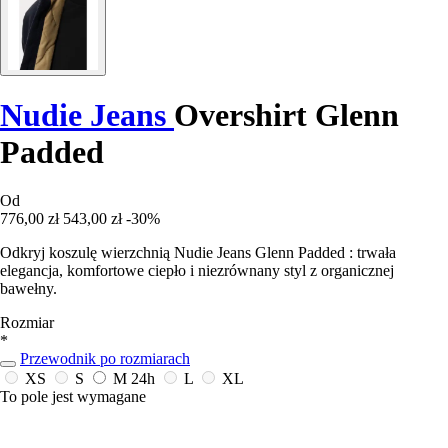
Nudie Jeans
Overshirt Glenn
Padded
Od
776,00 zł
543,00 zł
-30%
Odkryj koszulę wierzchnią Nudie Jeans Glenn Padded : trwała
elegancja, komfortowe ciepło i niezrównany styl z organicznej
bawełny.
Rozmiar
*
Przewodnik po rozmiarach
XS
S
M
24h
L
XL
To pole jest wymagane