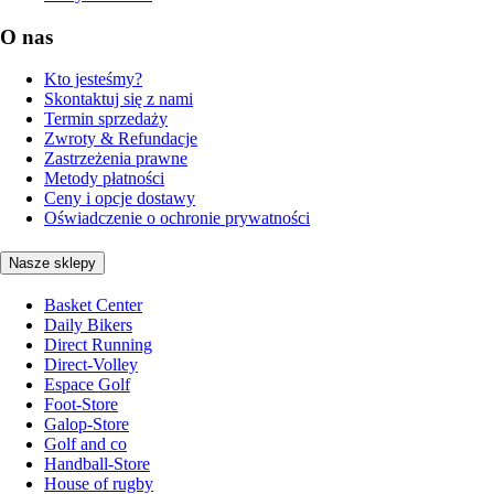
O nas
Kto jesteśmy?
Skontaktuj się z nami
Termin sprzedaży
Zwroty & Refundacje
Zastrzeżenia prawne
Metody płatności
Ceny i opcje dostawy
Oświadczenie o ochronie prywatności
Nasze sklepy
Basket Center
Daily Bikers
Direct Running
Direct-Volley
Espace Golf
Foot-Store
Galop-Store
Golf and co
Handball-Store
House of rugby