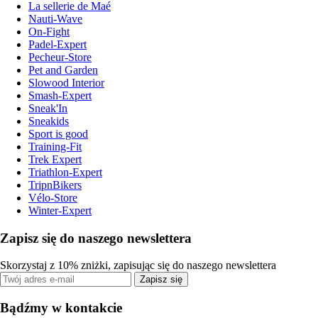
La sellerie de Maé
Nauti-Wave
On-Fight
Padel-Expert
Pecheur-Store
Pet and Garden
Slowood Interior
Smash-Expert
Sneak'In
Sneakids
Sport is good
Training-Fit
Trek Expert
Triathlon-Expert
TripnBikers
Vélo-Store
Winter-Expert
Zapisz się do naszego newslettera
Skorzystaj z 10% zniżki, zapisując się do naszego newslettera
Zapisz się
Bądźmy w kontakcie