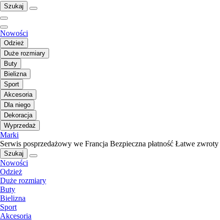
Szukaj
Nowości
Odzież
Duże rozmiary
Buty
Bielizna
Sport
Akcesoria
Dla niego
Dekoracja
Wyprzedaż
Marki
Serwis posprzedażowy we Francja
Bezpieczna płatność
Łatwe zwroty
Szukaj
Nowości
Odzież
Duże rozmiary
Buty
Bielizna
Sport
Akcesoria