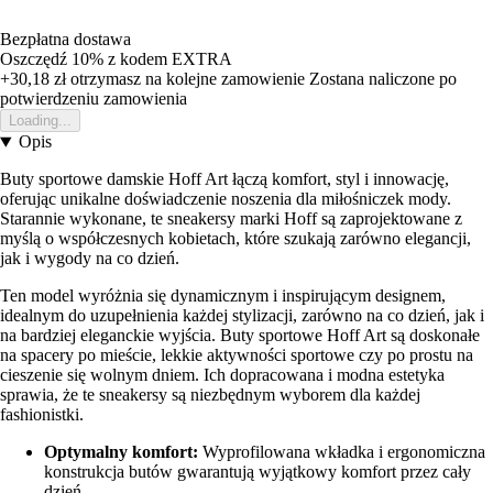
Bezpłatna dostawa
Oszczędź 10%
z kodem
EXTRA
+30,18 zł
otrzymasz na kolejne zamowienie
Zostana naliczone po
potwierdzeniu zamowienia
Loading...
Opis
Buty sportowe damskie Hoff Art łączą komfort, styl i innowację,
oferując unikalne doświadczenie noszenia dla miłośniczek mody.
Starannie wykonane, te sneakersy marki Hoff są zaprojektowane z
myślą o współczesnych kobietach, które szukają zarówno elegancji,
jak i wygody na co dzień.
Ten model wyróżnia się dynamicznym i inspirującym designem,
idealnym do uzupełnienia każdej stylizacji, zarówno na co dzień, jak i
na bardziej eleganckie wyjścia. Buty sportowe Hoff Art są doskonałe
na spacery po mieście, lekkie aktywności sportowe czy po prostu na
cieszenie się wolnym dniem. Ich dopracowana i modna estetyka
sprawia, że te sneakersy są niezbędnym wyborem dla każdej
fashionistki.
Optymalny komfort:
Wyprofilowana wkładka i ergonomiczna
konstrukcja butów gwarantują wyjątkowy komfort przez cały
dzień.