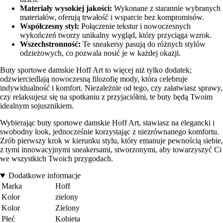
Materiały wysokiej jakości:
Wykonane z starannie wybranych
materiałów, oferują trwałość i wsparcie bez kompromisów.
Współczesny styl:
Połączenie tekstur i nowoczesnych
wykończeń tworzy unikalny wygląd, który przyciąga wzrok.
Wszechstronność:
Te sneakersy pasują do różnych stylów
odzieżowych, co pozwala nosić je w każdej okazji.
Buty sportowe damskie Hoff Art to więcej niż tylko dodatek;
odzwierciedlają nowoczesną filozofię mody, która celebruje
indywidualność i komfort. Niezależnie od tego, czy załatwiasz sprawy,
czy relaksujesz się na spotkaniu z przyjaciółmi, te buty będą Twoim
idealnym sojusznikiem.
Wybierając buty sportowe damskie Hoff Art, stawiasz na elegancki i
swobodny look, jednocześnie korzystając z niezrównanego komfortu.
Zrób pierwszy krok w kierunku stylu, który emanuje pewnością siebie,
z tymi innowacyjnymi sneakersami, stworzonymi, aby towarzyszyć Ci
we wszystkich Twoich przygodach.
Dodatkowe informacje
Marka
Hoff
Kolor
zielony
Kolor
Zielony
Płeć
Kobieta