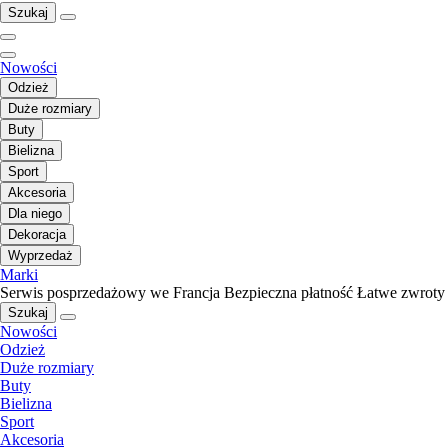
Szukaj
Nowości
Odzież
Duże rozmiary
Buty
Bielizna
Sport
Akcesoria
Dla niego
Dekoracja
Wyprzedaż
Marki
Serwis posprzedażowy we Francja
Bezpieczna płatność
Łatwe zwroty
Szukaj
Nowości
Odzież
Duże rozmiary
Buty
Bielizna
Sport
Akcesoria