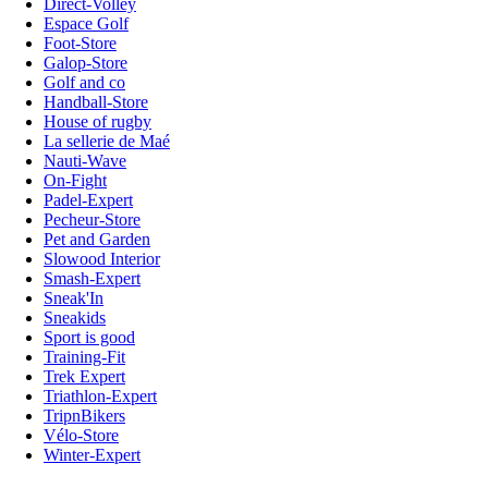
Direct-Volley
Espace Golf
Foot-Store
Galop-Store
Golf and co
Handball-Store
House of rugby
La sellerie de Maé
Nauti-Wave
On-Fight
Padel-Expert
Pecheur-Store
Pet and Garden
Slowood Interior
Smash-Expert
Sneak'In
Sneakids
Sport is good
Training-Fit
Trek Expert
Triathlon-Expert
TripnBikers
Vélo-Store
Winter-Expert