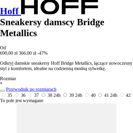
Hoff
Sneakersy damscy Bridge
Metallics
Od
690,00 zł
366,00 zł
-47%
Odkryj damskie sneakersy Hoff Bridge Metallics, łączące nowoczesny
styl z komfortem, idealne na codzienną modną sylwetkę.
Rozmiar
*
Przewodnik po rozmiarach
35
36
37
38
24h
39
24h
40
41
24h
42
To pole jest wymagane