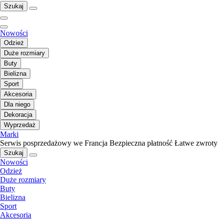
Szukaj
Nowości
Odzież
Duże rozmiary
Buty
Bielizna
Sport
Akcesoria
Dla niego
Dekoracja
Wyprzedaż
Marki
Serwis posprzedażowy we Francja
Bezpieczna płatność
Łatwe zwroty
Szukaj
Nowości
Odzież
Duże rozmiary
Buty
Bielizna
Sport
Akcesoria