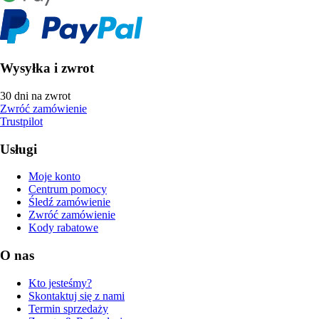
Wysyłka i zwrot
30 dni na zwrot
Zwróć zamówienie
Trustpilot
Usługi
Moje konto
Centrum pomocy
Śledź zamówienie
Zwróć zamówienie
Kody rabatowe
O nas
Kto jesteśmy?
Skontaktuj się z nami
Termin sprzedaży