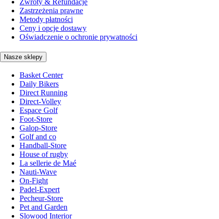
Zwroty & Refundacje
Zastrzeżenia prawne
Metody płatności
Ceny i opcje dostawy
Oświadczenie o ochronie prywatności
Nasze sklepy
Basket Center
Daily Bikers
Direct Running
Direct-Volley
Espace Golf
Foot-Store
Galop-Store
Golf and co
Handball-Store
House of rugby
La sellerie de Maé
Nauti-Wave
On-Fight
Padel-Expert
Pecheur-Store
Pet and Garden
Slowood Interior