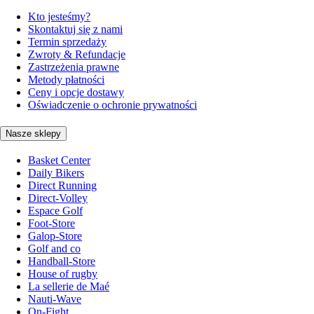
Kto jesteśmy?
Skontaktuj się z nami
Termin sprzedaży
Zwroty & Refundacje
Zastrzeżenia prawne
Metody płatności
Ceny i opcje dostawy
Oświadczenie o ochronie prywatności
Nasze sklepy
Basket Center
Daily Bikers
Direct Running
Direct-Volley
Espace Golf
Foot-Store
Galop-Store
Golf and co
Handball-Store
House of rugby
La sellerie de Maé
Nauti-Wave
On-Fight