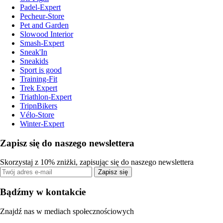
Padel-Expert
Pecheur-Store
Pet and Garden
Slowood Interior
Smash-Expert
Sneak'In
Sneakids
Sport is good
Training-Fit
Trek Expert
Triathlon-Expert
TripnBikers
Vélo-Store
Winter-Expert
Zapisz się do naszego newslettera
Skorzystaj z 10% zniżki, zapisując się do naszego newslettera
Zapisz się
Bądźmy w kontakcie
Znajdź nas w mediach społecznościowych