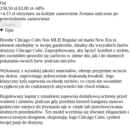
Od
258,50 zł
83,00 zł
-68%
+4,15 zł
otrzymasz na kolejne zamowienie
Zostana naliczone po
potwierdzeniu zamowienia
Loading...
Opis
Hoodie Chicago Cubs Nos MLB Regular od marki New Era to
element niezbędny w twojej garderobie, idealny dla wszystkich fanów
drużyny Chicago Cubs. Zaprojektowany, aby łączyć komfort z stylem,
ten sweatshirt sprawdzi się zarówno w zimne dni, jak i do dumnych
pokazania swoich barw podczas meczów.
Wykonany z wysokiej jakości materiałów, oferuje przyjemne uczucie
na skórze, zapewniając jednocześnie doskonałą trwałość. Jego
klasyczny krój zapewnia swobodę ruchów, co czyni ten sweatshirt
wyjątkowym do codziennych aktywności lub chwil relaksu.
Regulowany kaptur z sznurkiem zapewnia dodatkową ochronę przed
wiatrem i zimnem, podczas gdy przednia kieszeń kangurza stanowi
praktyczne miejsce do trzymania rąk w cieple lub przechowywania
drobnych przedmiotów. Ten model wyróżnia się również eleganckim i
nowoczesnym designem, eksponując logo Chicago Cubs, symbol
twojej pasji do drużyny.