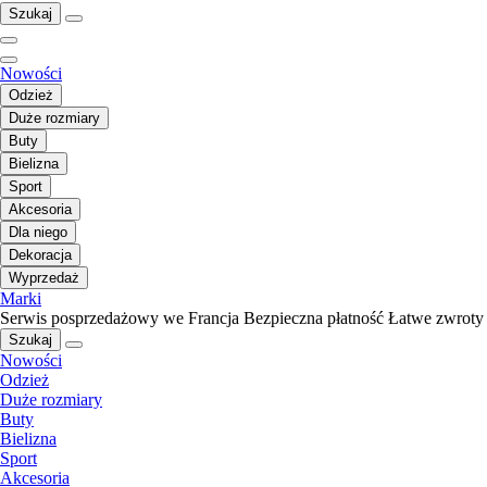
Szukaj
Nowości
Odzież
Duże rozmiary
Buty
Bielizna
Sport
Akcesoria
Dla niego
Dekoracja
Wyprzedaż
Marki
Serwis posprzedażowy we Francja
Bezpieczna płatność
Łatwe zwroty
Szukaj
Nowości
Odzież
Duże rozmiary
Buty
Bielizna
Sport
Akcesoria