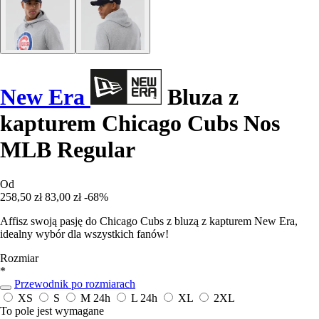
New Era
Bluza z
kapturem Chicago Cubs Nos
MLB Regular
Od
258,50 zł
83,00 zł
-68%
Affisz swoją pasję do Chicago Cubs z bluzą z kapturem New Era,
idealny wybór dla wszystkich fanów!
Rozmiar
*
Przewodnik po rozmiarach
XS
S
M
24h
L
24h
XL
2XL
To pole jest wymagane