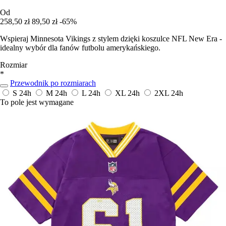
Od
258,50 zł
89,50 zł
-65%
Wspieraj Minnesota Vikings z stylem dzięki koszulce NFL New Era -
idealny wybór dla fanów futbolu amerykańskiego.
Rozmiar
*
Przewodnik po rozmiarach
S
24h
M
24h
L
24h
XL
24h
2XL
24h
To pole jest wymagane