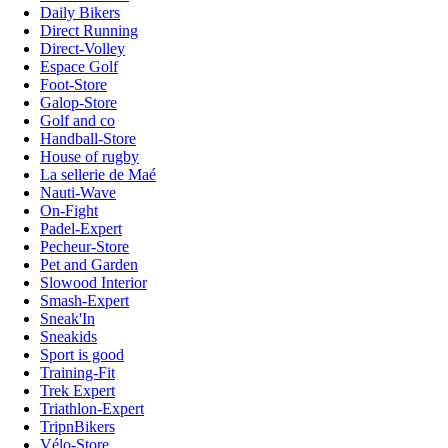
Daily Bikers
Direct Running
Direct-Volley
Espace Golf
Foot-Store
Galop-Store
Golf and co
Handball-Store
House of rugby
La sellerie de Maé
Nauti-Wave
On-Fight
Padel-Expert
Pecheur-Store
Pet and Garden
Slowood Interior
Smash-Expert
Sneak'In
Sneakids
Sport is good
Training-Fit
Trek Expert
Triathlon-Expert
TripnBikers
Vélo-Store