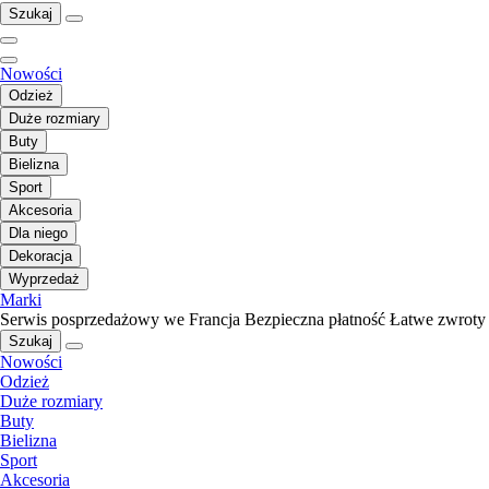
Szukaj
Nowości
Odzież
Duże rozmiary
Buty
Bielizna
Sport
Akcesoria
Dla niego
Dekoracja
Wyprzedaż
Marki
Serwis posprzedażowy we Francja
Bezpieczna płatność
Łatwe zwroty
Szukaj
Nowości
Odzież
Duże rozmiary
Buty
Bielizna
Sport
Akcesoria