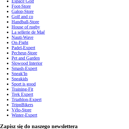
Espace Golf
Foot-Store
Galop-Store
Golf and co
Handball-Store
House of rugby
La sellerie de Maé
Nauti-Wave
On-Fight
Padel-Expert
Pecheur-Store
Pet and Garden
Slowood Interior
Smash-Expert
Sneak'In
Sneakids
Sport is good
Training-Fit
Trek Expert
Triathlon-Expert
TripnBikers
Vélo-Store
Winter-Expert
Zapisz się do naszego newslettera