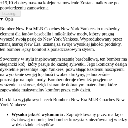
+19,10 zł
otrzymasz na kolejne zamowienie
Zostana naliczone po
potwierdzeniu zamowienia
Loading...
Opis
Bomber New Era MLB Coaches New York Yankees to niezbędny
element dla fanów baseballu i miłośników mody, którzy pragną
wyrazić swoją pasję do New York Yankees. Wyprodukowany przez
znaną markę New Era, uznaną za swoje wysokiej jakości produkty,
ten bomber łączy komfort z ponadczasowym stylem.
Stworzony w stylu inspirowanym szatnią baseballową, ten bomber ma
elegancki krój, który pasuje do każdej sylwetki. Jego ikoniczny design
dyskretnie prezentuje logo Yankees, pozwalając każdemu noszącemu
na wyrażenie swojej lojalności wobec drużyny, jednocześnie
pozostając na topie mody. Bomber oferuje również przyjemne
wrażenie na skórze, dzięki starannie dobranym materiałom, które
zapewniają maksymalny komfort przez cały dzień.
Oto kilka wyjątkowych cech Bombera New Era MLB Coaches New
York Yankees:
Wysoka jakość wykonania
: Zaprojektowany przez markę o
światowej renomie, ten bomber korzysta z niezrównanej wiedzy
w dziedzinie tekstyliów.