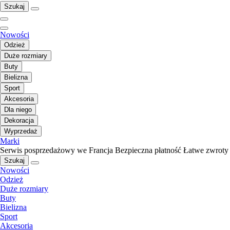
Szukaj
Nowości
Odzież
Duże rozmiary
Buty
Bielizna
Sport
Akcesoria
Dla niego
Dekoracja
Wyprzedaż
Marki
Serwis posprzedażowy we Francja
Bezpieczna płatność
Łatwe zwroty
Szukaj
Nowości
Odzież
Duże rozmiary
Buty
Bielizna
Sport
Akcesoria