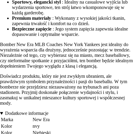
Sportowy, elegancki styl
: Idealny na casualowe wyjścia lub
wydarzenia sportowe, ten strój łatwo wkomponowuje się w
każdą garderobę.
Premium materiały
: Wykonany z wysokiej jakości tkanin,
zapewnia trwałość i komfort na co dzień.
Bezpieczne zapięcie
: Jego system zapięcia zapewnia idealne
dopasowanie i optymalne wsparcie.
Bomber New Era MLB Coaches New York Yankees jest idealny do
wyrażenia wsparcia dla drużyny, jednocześnie pozostając w trendzie.
Niezależnie od tego, czy wybierasz się na miasto, mecz baseballowy,
czy nieformalne spotkanie z przyjaciółmi, ten bomber będzie idealnym
dopełnieniem Twojego wyglądu z klasą i elegancją.
Doświadcz produktu, który nie jest zwykłym ubraniem, ale
prawdziwym symbolem przynależności i pasji do baseballu. W tym
bomberze nie przejdziesz niezauważony na trybunach ani poza
stadionem. Przyjmij doskonałe połączenie wydajności i stylu, i
zasmakuj w unikalnej mieszance kultury sportowej i współczesnej
mody.
Dodatkowe informacje
Marka
New Era
Kolor
nvy
Kolor
Niebieski