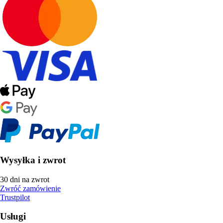
Wysyłka i zwrot
30 dni na zwrot
Zwróć zamówienie
Trustpilot
Usługi