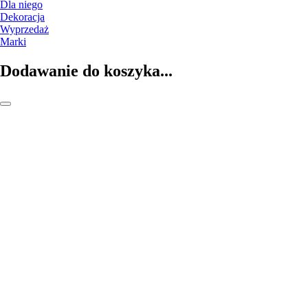
Dla niego
Dekoracja
Wyprzedaż
Marki
Dodawanie do koszyka...