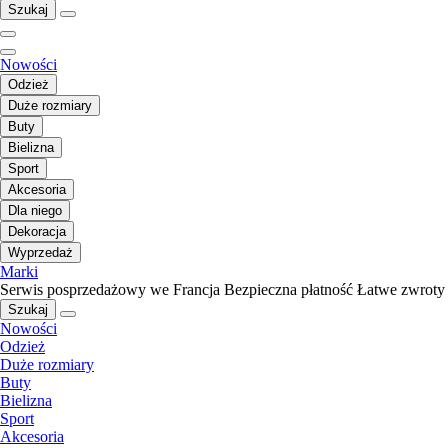
Szukaj
Nowości
Odzież
Duże rozmiary
Buty
Bielizna
Sport
Akcesoria
Dla niego
Dekoracja
Wyprzedaż
Marki
Serwis posprzedażowy we Francja
Bezpieczna płatność
Łatwe zwroty
Szukaj
Nowości
Odzież
Duże rozmiary
Buty
Bielizna
Sport
Akcesoria