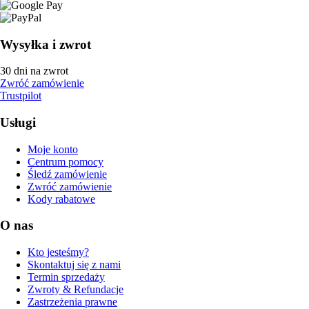
Wysyłka i zwrot
30 dni na zwrot
Zwróć zamówienie
Trustpilot
Usługi
Moje konto
Centrum pomocy
Śledź zamówienie
Zwróć zamówienie
Kody rabatowe
O nas
Kto jesteśmy?
Skontaktuj się z nami
Termin sprzedaży
Zwroty & Refundacje
Zastrzeżenia prawne