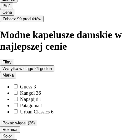
Płeć
Cena
Zobacz 99 produktów
Modne kapelusze damskie w
najlepszej cenie
Filtry
Wysyłka w ciągu 24 godzin
Marka
Guess
3
Kangol
36
Napapijri
1
Patagonia
1
Urban Classics
6
Pokaż więcej
(26)
Rozmiar
Kolor