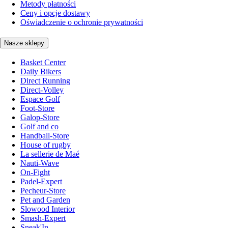
Metody płatności
Ceny i opcje dostawy
Oświadczenie o ochronie prywatności
Nasze sklepy
Basket Center
Daily Bikers
Direct Running
Direct-Volley
Espace Golf
Foot-Store
Galop-Store
Golf and co
Handball-Store
House of rugby
La sellerie de Maé
Nauti-Wave
On-Fight
Padel-Expert
Pecheur-Store
Pet and Garden
Slowood Interior
Smash-Expert
Sneak'In