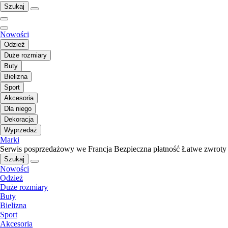
Szukaj
Nowości
Odzież
Duże rozmiary
Buty
Bielizna
Sport
Akcesoria
Dla niego
Dekoracja
Wyprzedaż
Marki
Serwis posprzedażowy we Francja
Bezpieczna płatność
Łatwe zwroty
Szukaj
Nowości
Odzież
Duże rozmiary
Buty
Bielizna
Sport
Akcesoria