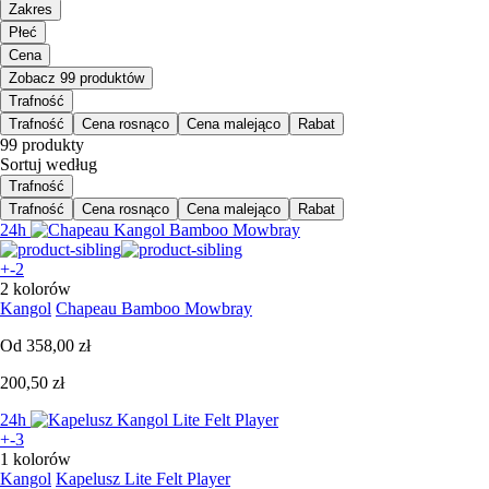
Zakres
Płeć
Cena
Zobacz 99 produktów
Trafność
Trafność
Cena rosnąco
Cena malejąco
Rabat
99 produkty
Sortuj według
Trafność
Trafność
Cena rosnąco
Cena malejąco
Rabat
24h
+-2
2 kolorów
Kangol
Chapeau Bamboo Mowbray
Od
358,00 zł
200,50 zł
24h
+-3
1 kolorów
Kangol
Kapelusz Lite Felt Player