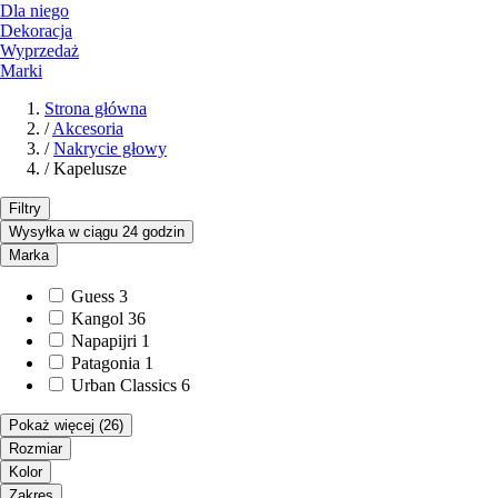
Dla niego
Dekoracja
Wyprzedaż
Marki
Strona główna
/
Akcesoria
/
Nakrycie głowy
/
Kapelusze
Filtry
Wysyłka w ciągu 24 godzin
Marka
Guess
3
Kangol
36
Napapijri
1
Patagonia
1
Urban Classics
6
Pokaż więcej
(26)
Rozmiar
Kolor
Zakres