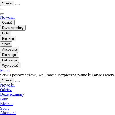
Szukaj
Nowości
Odzież
Duże rozmiary
Buty
Bielizna
Sport
Akcesoria
Dla niego
Dekoracja
Wyprzedaż
Marki
Serwis posprzedażowy we Francja
Bezpieczna płatność
Łatwe zwroty
Szukaj
Nowości
Odzież
Duże rozmiary
Buty
Bielizna
Sport
Akcesoria