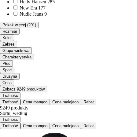
Helly Hansen
285
New Era
177
Nudie Jeans
9
Pokaż więcej
(201)
Rozmiar
Kolor
Zakres
Grupa wiekowa
Charakterystyka
Płeć
Sport
Drużyna
Cena
Zobacz 9249 produktów
Trafność
Trafność
Cena rosnąco
Cena malejąco
Rabat
9249 produkty
Sortuj według
Trafność
Trafność
Cena rosnąco
Cena malejąco
Rabat