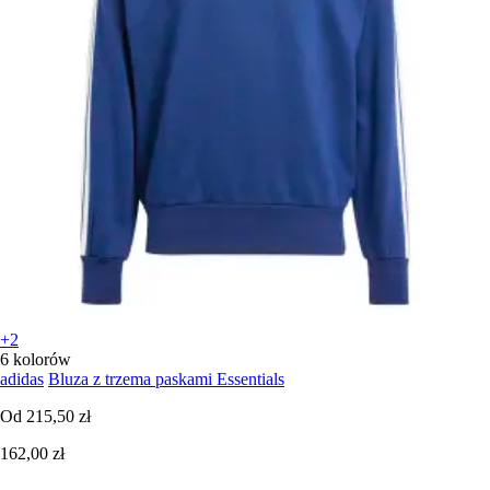
+2
6 kolorów
adidas
Bluza z trzema paskami Essentials
Od
215,50 zł
162,00 zł