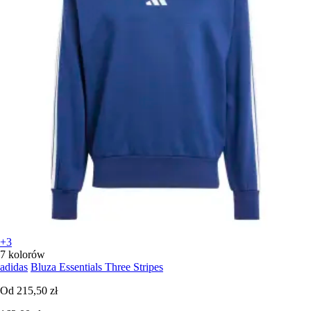
+3
7 kolorów
adidas
Bluza Essentials Three Stripes
Od
215,50 zł