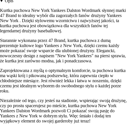
Opis
Kurtka puchowa New York Yankees Dalston Wordmark słynnej marki
47 Brand to idealny wybór dla zagorzałych fanów drużyny Yankees
New York . Dzięki stylowemu wzornictwu i najwyższej jakości, ta
kurtka puchowa jest obowiązkowa dla wszystkich fanów tej
legendarnej drużyny baseballowej.
Starannie wykonana przez 47 Brand, kurtka puchowa z dumą
prezentuje kultowe logo Yankees z New York, dzięki czemu każdy
może pokazać swoje wsparcie dla ulubionej drużyny. Elegancki,
nowoczesny design z napisem "New York Yankees" na piersi sprawia,
że kurtka jest zarówno modna, jak i ponadczasowa.
Zaprojektowana z myślą o optymalnym komforcie, ta puchowa kurtka
ma wąski krój i pikowaną podszewkę, która zapewnia ciepło w
chłodniejsze miesiące. Jest również lekka i łatwa w noszeniu, dzięki
czemu jest idealnym wyborem do swobodnego stylu o każdej porze
roku.
Niezależnie od tego, czy jesteś na stadionie, wspierając swoją drużynę,
czy po prostu spacerujesz po mieście, kurtka puchowa New York
Yankees Dalston Wordmark pozwoli Ci pokazać swoją pasję do
Yankees z New York w dobrym stylu. Więc śmiało i dodaj ten
wyjątkowy element do swojej garderoby już teraz!