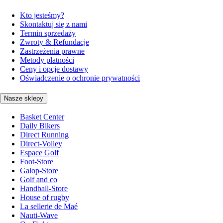
Kto jesteśmy?
Skontaktuj się z nami
Termin sprzedaży
Zwroty & Refundacje
Zastrzeżenia prawne
Metody płatności
Ceny i opcje dostawy
Oświadczenie o ochronie prywatności
Nasze sklepy
Basket Center
Daily Bikers
Direct Running
Direct-Volley
Espace Golf
Foot-Store
Galop-Store
Golf and co
Handball-Store
House of rugby
La sellerie de Maé
Nauti-Wave