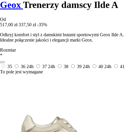
Geox
Trenerzy damscy Ilde A
Od
517,00 zł
337,50 zł
-35%
Odkryj komfort i styl z damskimi butami sportowymi Geox Ilde A.
Idealne połączenie jakości i elegancji marki Geox.
Rozmiar
*
35
36
24h
37
24h
38
39
24h
40
24h
41
To pole jest wymagane