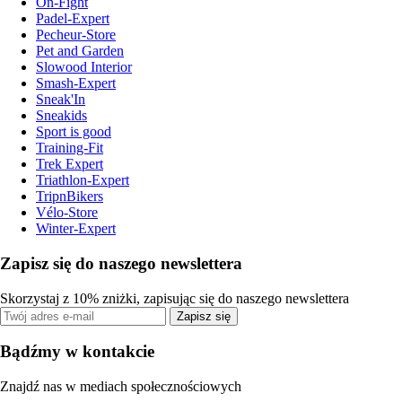
On-Fight
Padel-Expert
Pecheur-Store
Pet and Garden
Slowood Interior
Smash-Expert
Sneak'In
Sneakids
Sport is good
Training-Fit
Trek Expert
Triathlon-Expert
TripnBikers
Vélo-Store
Winter-Expert
Zapisz się do naszego newslettera
Skorzystaj z 10% zniżki, zapisując się do naszego newslettera
Zapisz się
Bądźmy w kontakcie
Znajdź nas w mediach społecznościowych