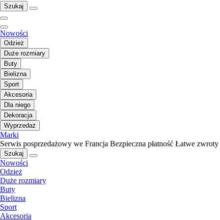
Szukaj
Nowości
Odzież
Duże rozmiary
Buty
Bielizna
Sport
Akcesoria
Dla niego
Dekoracja
Wyprzedaż
Marki
Serwis posprzedażowy we Francja
Bezpieczna płatność
Łatwe zwroty
Szukaj
Nowości
Odzież
Duże rozmiary
Buty
Bielizna
Sport
Akcesoria