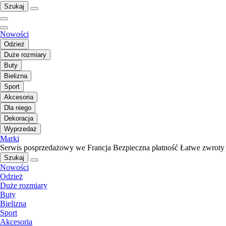
Szukaj
Nowości
Odzież
Duże rozmiary
Buty
Bielizna
Sport
Akcesoria
Dla niego
Dekoracja
Wyprzedaż
Marki
Serwis posprzedażowy we Francja
Bezpieczna płatność
Łatwe zwroty
Szukaj
Nowości
Odzież
Duże rozmiary
Buty
Bielizna
Sport
Akcesoria