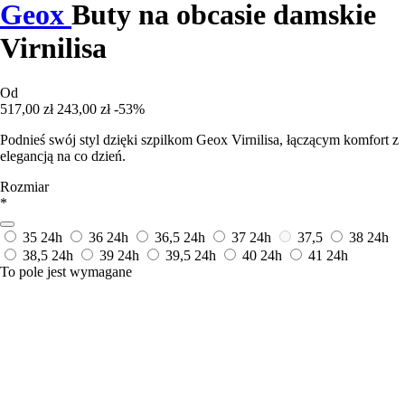
Geox
Buty na obcasie damskie
Virnilisa
Od
517,00 zł
243,00 zł
-53%
Podnieś swój styl dzięki szpilkom Geox Virnilisa, łączącym komfort z
elegancją na co dzień.
Rozmiar
*
35
24h
36
24h
36,5
24h
37
24h
37,5
38
24h
38,5
24h
39
24h
39,5
24h
40
24h
41
24h
To pole jest wymagane