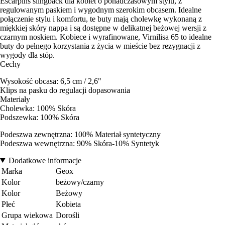
Escarpins slingback dla kobiet o ponadczasowym stylu, z
regulowanym paskiem i wygodnym szerokim obcasem. Idealne
połączenie stylu i komfortu, te buty mają cholewkę wykonaną z
miękkiej skóry nappa i są dostępne w delikatnej beżowej wersji z
czarnym noskiem. Kobiece i wyrafinowane, Virnilisa 65 to idealne
buty do pełnego korzystania z życia w mieście bez rezygnacji z
wygody dla stóp.
Cechy
Wysokość obcasa: 6,5 cm / 2,6"
Klips na pasku do regulacji dopasowania
Materiały
Cholewka: 100% Skóra
Podszewka: 100% Skóra
Podeszwa zewnętrzna: 100% Materiał syntetyczny
Podeszwa wewnętrzna: 90% Skóra-10% Syntetyk
Dodatkowe informacje
Marka
Geox
Kolor
beżowy/czarny
Kolor
Beżowy
Płeć
Kobieta
Grupa wiekowa
Dorośli