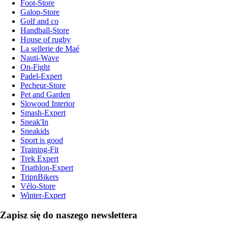
Foot-Store
Galop-Store
Golf and co
Handball-Store
House of rugby
La sellerie de Maé
Nauti-Wave
On-Fight
Padel-Expert
Pecheur-Store
Pet and Garden
Slowood Interior
Smash-Expert
Sneak'In
Sneakids
Sport is good
Training-Fit
Trek Expert
Triathlon-Expert
TripnBikers
Vélo-Store
Winter-Expert
Zapisz się do naszego newslettera