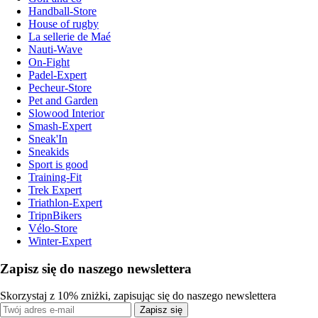
Handball-Store
House of rugby
La sellerie de Maé
Nauti-Wave
On-Fight
Padel-Expert
Pecheur-Store
Pet and Garden
Slowood Interior
Smash-Expert
Sneak'In
Sneakids
Sport is good
Training-Fit
Trek Expert
Triathlon-Expert
TripnBikers
Vélo-Store
Winter-Expert
Zapisz się do naszego newslettera
Skorzystaj z 10% zniżki, zapisując się do naszego newslettera
Zapisz się