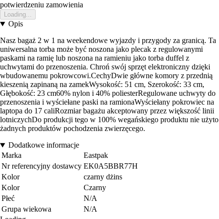
potwierdzeniu zamowienia
Loading...
Opis
Nasz bagaż 2 w 1 na weekendowe wyjazdy i przygody za granicą. Ta
uniwersalna torba może być noszona jako plecak z regulowanymi
paskami na ramię lub noszona na ramieniu jako torba duffel z
uchwytami do przenoszenia. Chroń swój sprzęt elektroniczny dzięki
wbudowanemu pokrowcowi.CechyDwie główne komory z przednią
kieszenią zapinaną na zamekWysokość: 51 cm, Szerokość: 33 cm,
Głębokość: 23 cm60% nylon i 40% poliesterRegulowane uchwyty do
przenoszenia i wyściełane paski na ramionaWyściełany pokrowiec na
laptopa do 17 caliRozmiar bagażu akceptowany przez większość linii
lotniczychDo produkcji tego w 100% wegańskiego produktu nie użyto
żadnych produktów pochodzenia zwierzęcego.
Dodatkowe informacje
Marka
Eastpak
Nr referencyjny dostawcy
EK0A5BBR77H
Kolor
czarny dżins
Kolor
Czarny
Płeć
N/A
Grupa wiekowa
N/A