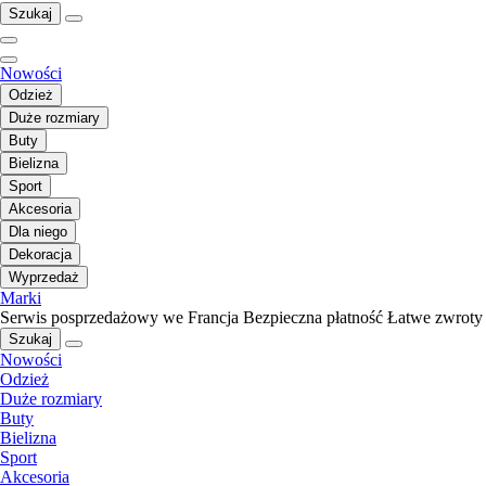
Szukaj
Nowości
Odzież
Duże rozmiary
Buty
Bielizna
Sport
Akcesoria
Dla niego
Dekoracja
Wyprzedaż
Marki
Serwis posprzedażowy we Francja
Bezpieczna płatność
Łatwe zwroty
Szukaj
Nowości
Odzież
Duże rozmiary
Buty
Bielizna
Sport
Akcesoria