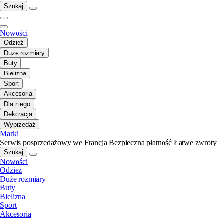
Szukaj
Nowości
Odzież
Duże rozmiary
Buty
Bielizna
Sport
Akcesoria
Dla niego
Dekoracja
Wyprzedaż
Marki
Serwis posprzedażowy we Francja
Bezpieczna płatność
Łatwe zwroty
Szukaj
Nowości
Odzież
Duże rozmiary
Buty
Bielizna
Sport
Akcesoria