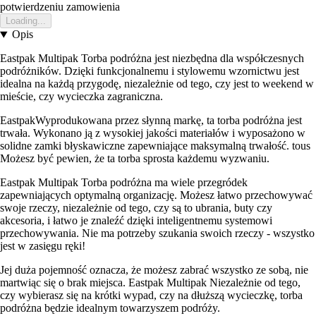
potwierdzeniu zamowienia
Loading...
Opis
Eastpak Multipak Torba podróżna jest niezbędna dla współczesnych
podróżników. Dzięki funkcjonalnemu i stylowemu wzornictwu jest
idealna na każdą przygodę, niezależnie od tego, czy jest to weekend w
mieście, czy wycieczka zagraniczna.
EastpakWyprodukowana przez słynną markę, ta torba podróżna jest
trwała. Wykonano ją z wysokiej jakości materiałów i wyposażono w
solidne zamki błyskawiczne zapewniające maksymalną trwałość. tous
Możesz być pewien, że ta torba sprosta każdemu wyzwaniu.
Eastpak Multipak Torba podróżna ma wiele przegródek
zapewniających optymalną organizację. Możesz łatwo przechowywać
swoje rzeczy, niezależnie od tego, czy są to ubrania, buty czy
akcesoria, i łatwo je znaleźć dzięki inteligentnemu systemowi
przechowywania. Nie ma potrzeby szukania swoich rzeczy - wszystko
jest w zasięgu ręki!
Jej duża pojemność oznacza, że możesz zabrać wszystko ze sobą, nie
martwiąc się o brak miejsca. Eastpak Multipak Niezależnie od tego,
czy wybierasz się na krótki wypad, czy na dłuższą wycieczkę, torba
podróżna będzie idealnym towarzyszem podróży.