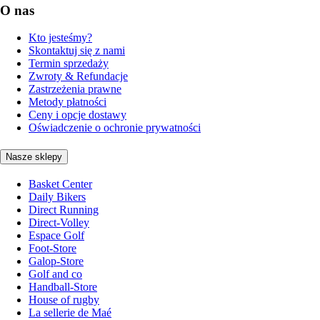
O nas
Kto jesteśmy?
Skontaktuj się z nami
Termin sprzedaży
Zwroty & Refundacje
Zastrzeżenia prawne
Metody płatności
Ceny i opcje dostawy
Oświadczenie o ochronie prywatności
Nasze sklepy
Basket Center
Daily Bikers
Direct Running
Direct-Volley
Espace Golf
Foot-Store
Galop-Store
Golf and co
Handball-Store
House of rugby
La sellerie de Maé