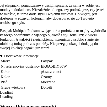
Jej elegancki, ponadczasowy design sprawia, że sama w sobie jest
modnym dodatkiem. Niezależnie od tego, czy podróżujesz, czy jesteś
w mieście, ta torba doda stylu Twojemu strojowi. Co więcej, jest
dostępna w różnych kolorach, aby dopasować się do Twojego
osobistego stylu.
Eastpak Multipak Podsumowując, torba podróżna to mądry wybór dla
każdego podróżnika dbającego o jakość i styl. tous Dzięki wielu
funkcjom, trwałości i eleganckiemu wzornictwu szybko stanie się
ulubioną torbą podczas podróży. Nie przegap okazji i dodaj ją do
swojej kolekcji bagażu już teraz!
Dodatkowe informacje
Marka
Eastpak
Nr referencyjny dostawcy
EK0A5BIY80W
Kolor
płaszcz cnnct
Kolor
Czarny
Płeć
Mieszane
Grupa wiekowa
Dorośli
Loading...
Loading...
Wszystkie nasze marki