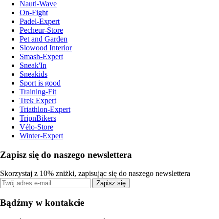
Nauti-Wave
On-Fight
Padel-Expert
Pecheur-Store
Pet and Garden
Slowood Interior
Smash-Expert
Sneak'In
Sneakids
Sport is good
Training-Fit
Trek Expert
Triathlon-Expert
TripnBikers
Vélo-Store
Winter-Expert
Zapisz się do naszego newslettera
Skorzystaj z 10% zniżki, zapisując się do naszego newslettera
Zapisz się
Bądźmy w kontakcie