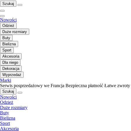
Szukaj
Nowości
Odzież
Duże rozmiary
Buty
Bielizna
Sport
Akcesoria
Dla niego
Dekoracja
Wyprzedaż
Marki
Serwis posprzedażowy we Francja
Bezpieczna płatność
Łatwe zwroty
Szukaj
Nowości
Odzież
Duże rozmiary
Buty
Bielizna
Sport
Akcesoria