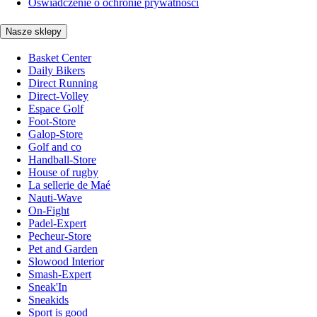
Oświadczenie o ochronie prywatności
Nasze sklepy
Basket Center
Daily Bikers
Direct Running
Direct-Volley
Espace Golf
Foot-Store
Galop-Store
Golf and co
Handball-Store
House of rugby
La sellerie de Maé
Nauti-Wave
On-Fight
Padel-Expert
Pecheur-Store
Pet and Garden
Slowood Interior
Smash-Expert
Sneak'In
Sneakids
Sport is good