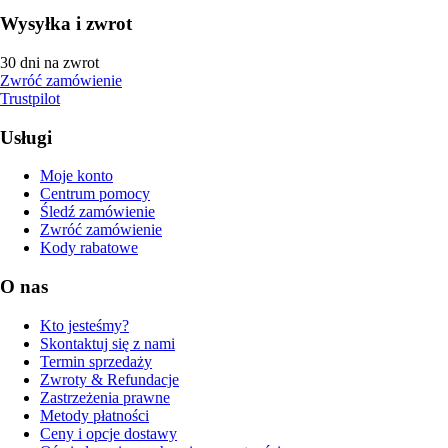
Wysyłka i zwrot
30 dni na zwrot
Zwróć zamówienie
Trustpilot
Usługi
Moje konto
Centrum pomocy
Śledź zamówienie
Zwróć zamówienie
Kody rabatowe
O nas
Kto jesteśmy?
Skontaktuj się z nami
Termin sprzedaży
Zwroty & Refundacje
Zastrzeżenia prawne
Metody płatności
Ceny i opcje dostawy