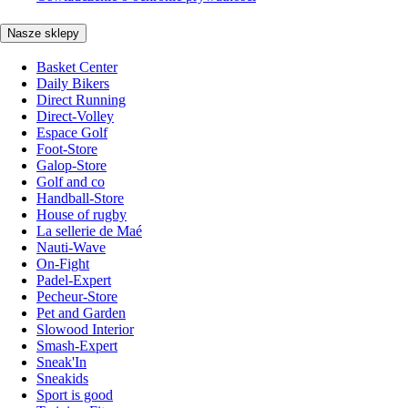
Nasze sklepy
Basket Center
Daily Bikers
Direct Running
Direct-Volley
Espace Golf
Foot-Store
Galop-Store
Golf and co
Handball-Store
House of rugby
La sellerie de Maé
Nauti-Wave
On-Fight
Padel-Expert
Pecheur-Store
Pet and Garden
Slowood Interior
Smash-Expert
Sneak'In
Sneakids
Sport is good