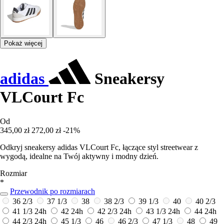
Pokaż więcej
adidas
Sneakersy
VLCourt Fc
Od
345,00 zł
272,00 zł
-21%
Odkryj sneakersy adidas VLCourt Fc, łączące styl streetwear z
wygodą, idealne na Twój aktywny i modny dzień.
Rozmiar
*
Przewodnik po rozmiarach
36 2/3
37 1/3
38
38 2/3
39 1/3
40
40 2/3
41 1/3
24h
42
24h
42 2/3
24h
43 1/3
24h
44
24h
44 2/3
24h
45 1/3
46
46 2/3
47 1/3
48
49