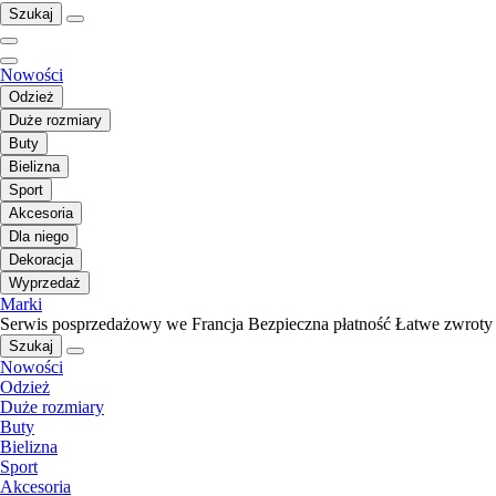
Szukaj
Nowości
Odzież
Duże rozmiary
Buty
Bielizna
Sport
Akcesoria
Dla niego
Dekoracja
Wyprzedaż
Marki
Serwis posprzedażowy we Francja
Bezpieczna płatność
Łatwe zwroty
Szukaj
Nowości
Odzież
Duże rozmiary
Buty
Bielizna
Sport
Akcesoria