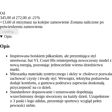
Od
345,00 zł
272,00 zł
-21%
+13,60 zł
otrzymasz na kolejne zamowienie
Zostana naliczone po
potwierdzeniu zamowienia
Loading...
Opis
Opis
Inspirowana boiskiem piłkarskim, ale prezentująca styl
streetwear, but VL Court 00s reinterpretują nowoczesny model z
nową energią, pozostając jednocześnie wierna dziedzictwu
marki.
Mieszanka materiału syntetycznego i skóry w cholewce pozwala
zachować czysty i trwały styl. Wewnątrz, tekstylna podszewka
dodaje komfortu, a gumowa podeszwa zapewnia doskonałą
przyczepność na co dzień.
Standardowe dopasowanie i sznurowanie dopełniają
wszechstronny design stworzony na każdy dzień. Uzupełnione
o 3 paski i logo adidas, prezentuje sportowy wygląd pełen
pewności siebie.