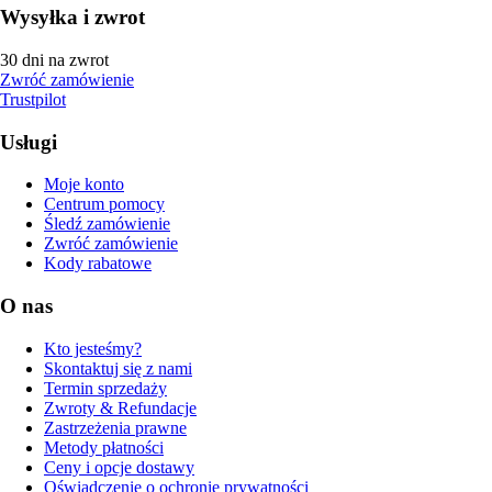
Wysyłka i zwrot
30 dni na zwrot
Zwróć zamówienie
Trustpilot
Usługi
Moje konto
Centrum pomocy
Śledź zamówienie
Zwróć zamówienie
Kody rabatowe
O nas
Kto jesteśmy?
Skontaktuj się z nami
Termin sprzedaży
Zwroty & Refundacje
Zastrzeżenia prawne
Metody płatności
Ceny i opcje dostawy
Oświadczenie o ochronie prywatności