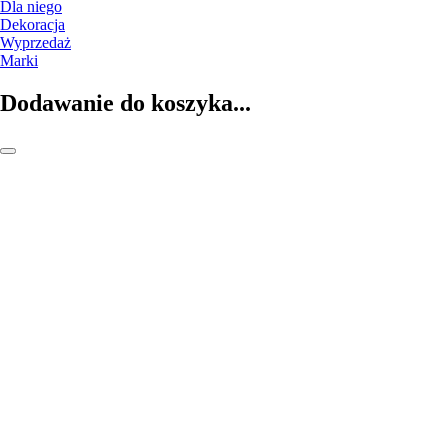
Dla niego
Dekoracja
Wyprzedaż
Marki
Dodawanie do koszyka...