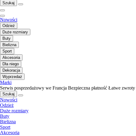
Szukaj
Nowości
Odzież
Duże rozmiary
Buty
Bielizna
Sport
Akcesoria
Dla niego
Dekoracja
Wyprzedaż
Marki
Serwis posprzedażowy we Francja
Bezpieczna płatność
Łatwe zwroty
Szukaj
Nowości
Odzież
Duże rozmiary
Buty
Bielizna
Sport
Akcesoria