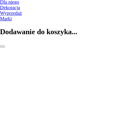
Dla niego
Dekoracja
Wyprzedaż
Marki
Dodawanie do koszyka...