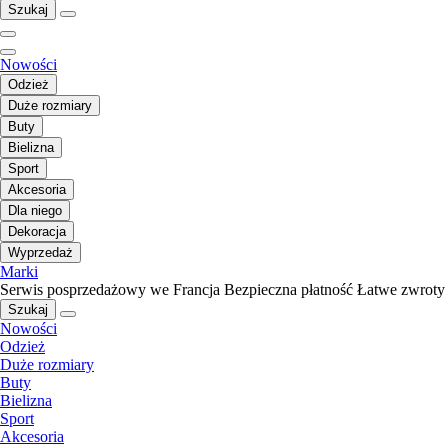
Szukaj
Nowości
Odzież
Duże rozmiary
Buty
Bielizna
Sport
Akcesoria
Dla niego
Dekoracja
Wyprzedaż
Marki
Serwis posprzedażowy we Francja
Bezpieczna płatność
Łatwe zwroty
Szukaj
Nowości
Odzież
Duże rozmiary
Buty
Bielizna
Sport
Akcesoria