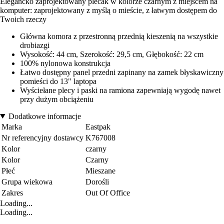
Elegancko zaprojektowany plecak w kolorze czarnym z miejscem na
komputer: zaprojektowany z myślą o mieście, z łatwym dostępem do
Twoich rzeczy
Główna komora z przestronną przednią kieszenią na wszystkie
drobiazgi
Wysokość: 44 cm, Szerokość: 29,5 cm, Głębokość: 22 cm
100% nylonowa konstrukcja
Łatwo dostępny panel przedni zapinany na zamek błyskawiczny
pomieści do 13" laptopa
Wyściełane plecy i paski na ramiona zapewniają wygodę nawet
przy dużym obciążeniu
Dodatkowe informacje
Marka
Eastpak
Nr referencyjny dostawcy
K767008
Kolor
czarny
Kolor
Czarny
Płeć
Mieszane
Grupa wiekowa
Dorośli
Zakres
Out Of Office
Loading...
Loading...