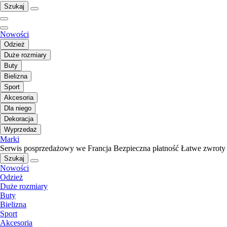
Szukaj
Nowości
Odzież
Duże rozmiary
Buty
Bielizna
Sport
Akcesoria
Dla niego
Dekoracja
Wyprzedaż
Marki
Serwis posprzedażowy we Francja
Bezpieczna płatność
Łatwe zwroty
Szukaj
Nowości
Odzież
Duże rozmiary
Buty
Bielizna
Sport
Akcesoria