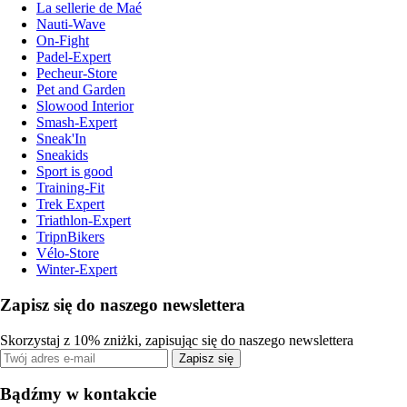
La sellerie de Maé
Nauti-Wave
On-Fight
Padel-Expert
Pecheur-Store
Pet and Garden
Slowood Interior
Smash-Expert
Sneak'In
Sneakids
Sport is good
Training-Fit
Trek Expert
Triathlon-Expert
TripnBikers
Vélo-Store
Winter-Expert
Zapisz się do naszego newslettera
Skorzystaj z 10% zniżki, zapisując się do naszego newslettera
Zapisz się
Bądźmy w kontakcie