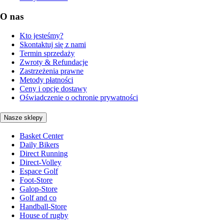
O nas
Kto jesteśmy?
Skontaktuj się z nami
Termin sprzedaży
Zwroty & Refundacje
Zastrzeżenia prawne
Metody płatności
Ceny i opcje dostawy
Oświadczenie o ochronie prywatności
Nasze sklepy
Basket Center
Daily Bikers
Direct Running
Direct-Volley
Espace Golf
Foot-Store
Galop-Store
Golf and co
Handball-Store
House of rugby