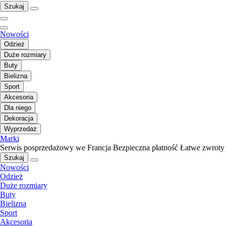
Szukaj
Nowości
Odzież
Duże rozmiary
Buty
Bielizna
Sport
Akcesoria
Dla niego
Dekoracja
Wyprzedaż
Marki
Serwis posprzedażowy we Francja
Bezpieczna płatność
Łatwe zwroty
Szukaj
Nowości
Odzież
Duże rozmiary
Buty
Bielizna
Sport
Akcesoria