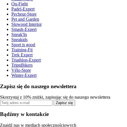
On-Fight
Padel-Expert
Pecheur-Store
Pet and Garden
Slowood Interior
Smash-Expert
Sneak'In
Sneakids
Sport is good
Training-Fit
Trek Expert
Triathlon-Expert
TripnBikers
Vélo-Store
Winter-Expert
Zapisz się do naszego newslettera
Skorzystaj z 10% zniżki, zapisując się do naszego newslettera
Zapisz się
Bądźmy w kontakcie
Znajdź nas w mediach społecznościowych