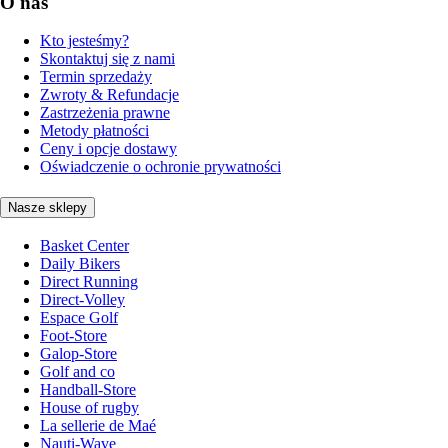
O nas
Kto jesteśmy?
Skontaktuj się z nami
Termin sprzedaży
Zwroty & Refundacje
Zastrzeżenia prawne
Metody płatności
Ceny i opcje dostawy
Oświadczenie o ochronie prywatności
Nasze sklepy
Basket Center
Daily Bikers
Direct Running
Direct-Volley
Espace Golf
Foot-Store
Galop-Store
Golf and co
Handball-Store
House of rugby
La sellerie de Maé
Nauti-Wave