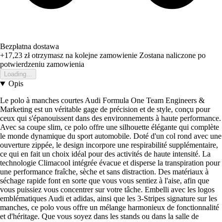
Bezpłatna dostawa
+17,23 zł
otrzymasz na kolejne zamowienie
Zostana naliczone po
potwierdzeniu zamowienia
Loading...
Opis
Le polo à manches courtes Audi Formula One Team Engineers &
Marketing est un véritable gage de précision et de style, conçu pour
ceux qui s'épanouissent dans des environnements à haute performance.
Avec sa coupe slim, ce polo offre une silhouette élégante qui complète
le monde dynamique du sport automobile. Doté d'un col rond avec une
ouverture zippée, le design incorpore une respirabilité supplémentaire,
ce qui en fait un choix idéal pour des activités de haute intensité. La
technologie Climacool intégrée évacue et disperse la transpiration pour
une performance fraîche, sèche et sans distraction. Des matériaux à
séchage rapide font en sorte que vous vous sentiez à l'aise, afin que
vous puissiez vous concentrer sur votre tâche. Embelli avec les logos
emblématiques Audi et adidas, ainsi que les 3-Stripes signature sur les
manches, ce polo vous offre un mélange harmonieux de fonctionnalité
et d'héritage. Que vous soyez dans les stands ou dans la salle de