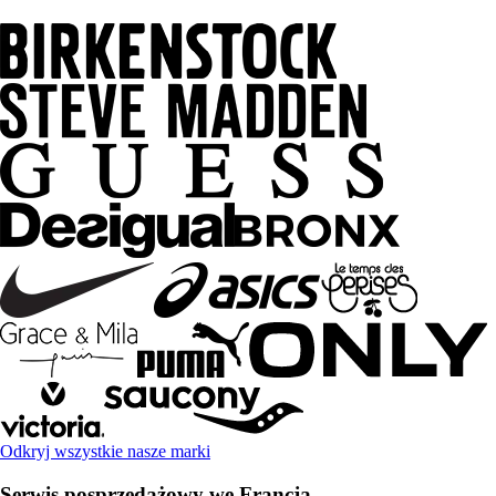
Odkryj wszystkie nasze marki
Serwis posprzedażowy we Francja