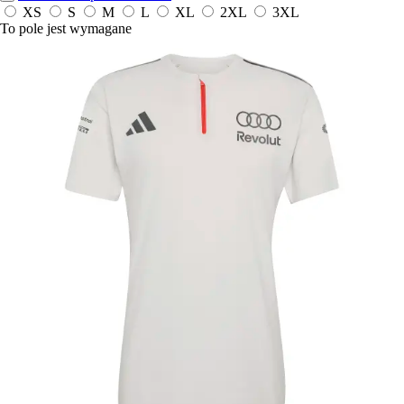
XS
S
M
L
XL
2XL
3XL
To pole jest wymagane