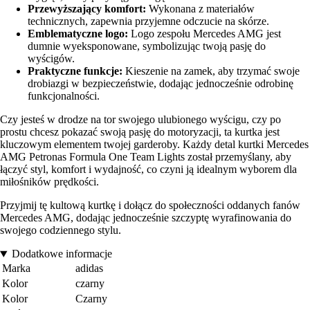
Przewyższający komfort:
Wykonana z materiałów
technicznych, zapewnia przyjemne odczucie na skórze.
Emblematyczne logo:
Logo zespołu Mercedes AMG jest
dumnie wyeksponowane, symbolizując twoją pasję do
wyścigów.
Praktyczne funkcje:
Kieszenie na zamek, aby trzymać swoje
drobiazgi w bezpieczeństwie, dodając jednocześnie odrobinę
funkcjonalności.
Czy jesteś w drodze na tor swojego ulubionego wyścigu, czy po
prostu chcesz pokazać swoją pasję do motoryzacji, ta kurtka jest
kluczowym elementem twojej garderoby. Każdy detal kurtki Mercedes
AMG Petronas Formula One Team Lights został przemyślany, aby
łączyć styl, komfort i wydajność, co czyni ją idealnym wyborem dla
miłośników prędkości.
Przyjmij tę kultową kurtkę i dołącz do społeczności oddanych fanów
Mercedes AMG, dodając jednocześnie szczyptę wyrafinowania do
swojego codziennego stylu.
Dodatkowe informacje
Marka
adidas
Kolor
czarny
Kolor
Czarny