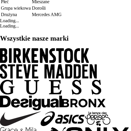
Płeć
Mieszane
Grupa wiekowa
Dorośli
Drużyna
Mercedes AMG
Loading...
Loading...
Wszystkie nasze marki