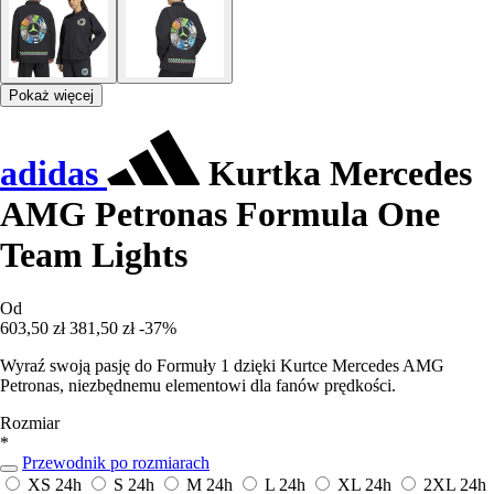
Pokaż więcej
adidas
Kurtka Mercedes
AMG Petronas Formula One
Team Lights
Od
603,50 zł
381,50 zł
-37%
Wyraź swoją pasję do Formuły 1 dzięki Kurtce Mercedes AMG
Petronas, niezbędnemu elementowi dla fanów prędkości.
Rozmiar
*
Przewodnik po rozmiarach
XS
24h
S
24h
M
24h
L
24h
XL
24h
2XL
24h