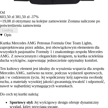
Od
603,50 zł
381,50 zł
-37%
+19,08 zł
otrzymasz na kolejne zamowienie
Zostana naliczone po
potwierdzeniu zamowienia
Loading...
Opis
Kurtka Mercedes AMG Petronas Formula One Team Lights,
zaprojektowana przez adidas, jest obowiązkowym elementem dla
wszystkich pasjonatów Formuły 1 i znakomitego zespołu Mercedes
AMG. Z nowoczesnym i eleganckim designem, ta kurtka ucieleśnia
ducha wyścigów, zapewniając jednocześnie optymalny komfort.
Ten kultowy element jest idealny do wyrażenia wsparcia dla zespołu
Mercedes AMG, zarówno na torze, podczas wydarzeń sportowych,
jak i w codziennym życiu. Jej współczesny krój zapewnia swobodę
ruchu, a materiały wysokiej jakości gwarantują trwałość i odporność,
nawet w najbardziej wymagających warunkach.
Do cech tej kurtki należą:
Sportowy styl:
Jej wyścigowy design oferuje dynamiczny
wygląd, który przyciąga uwagę.