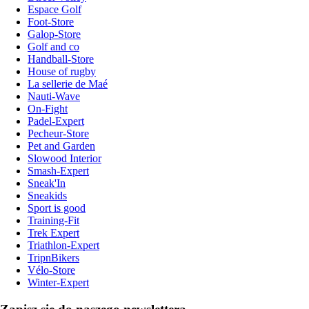
Espace Golf
Foot-Store
Galop-Store
Golf and co
Handball-Store
House of rugby
La sellerie de Maé
Nauti-Wave
On-Fight
Padel-Expert
Pecheur-Store
Pet and Garden
Slowood Interior
Smash-Expert
Sneak'In
Sneakids
Sport is good
Training-Fit
Trek Expert
Triathlon-Expert
TripnBikers
Vélo-Store
Winter-Expert