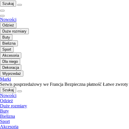
Szukaj
Nowości
Odzież
Duże rozmiary
Buty
Bielizna
Sport
Akcesoria
Dla niego
Dekoracja
Wyprzedaż
Marki
Serwis posprzedażowy we Francja
Bezpieczna płatność
Łatwe zwroty
Szukaj
Nowości
Odzież
Duże rozmiary
Buty
Bielizna
Sport
Akcesoria