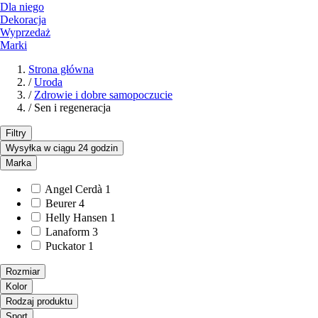
Dla niego
Dekoracja
Wyprzedaż
Marki
Strona główna
/
Uroda
/
Zdrowie i dobre samopoczucie
/
Sen i regeneracja
Filtry
Wysyłka w ciągu 24 godzin
Marka
Angel Cerdà
1
Beurer
4
Helly Hansen
1
Lanaform
3
Puckator
1
Rozmiar
Kolor
Rodzaj produktu
Sport