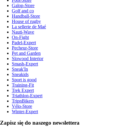
Foot-Store
Galop-Store
Golf and co
Handball-Store
House of rugby
La sellerie de Maé
Nauti-Wave
On-Fight
Padel-Expert
Pecheur-Store
Pet and Garden
Slowood Interior
Smash-Expert
Sneak'In
Sneakids
Sport is good
Training-Fit
Trek Expert
Triathlon-Expert
TripnBikers
Vélo-Store
Winter-Expert
Zapisz się do naszego newslettera