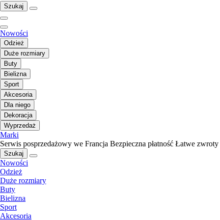
Szukaj
Nowości
Odzież
Duże rozmiary
Buty
Bielizna
Sport
Akcesoria
Dla niego
Dekoracja
Wyprzedaż
Marki
Serwis posprzedażowy we Francja
Bezpieczna płatność
Łatwe zwroty
Szukaj
Nowości
Odzież
Duże rozmiary
Buty
Bielizna
Sport
Akcesoria