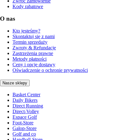
Zwróć zamówienie
Kody rabatowe
O nas
Kto jesteśmy?
Skontaktuj się z nami
Termin sprzedaży
Zwroty & Refundacje
Zastrzeżenia prawne
Metody płatności
Ceny i opcje dostawy
Oświadczenie o ochronie prywatności
Nasze sklepy
Basket Center
Daily Bikers
Direct Running
Direct-Volley
Espace Golf
Foot-Store
Galop-Store
Golf and co
Handball-Store