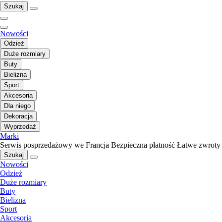
Szukaj
Nowości
Odzież
Duże rozmiary
Buty
Bielizna
Sport
Akcesoria
Dla niego
Dekoracja
Wyprzedaż
Marki
Serwis posprzedażowy we Francja
Bezpieczna płatność
Łatwe zwroty
Szukaj
Nowości
Odzież
Duże rozmiary
Buty
Bielizna
Sport
Akcesoria