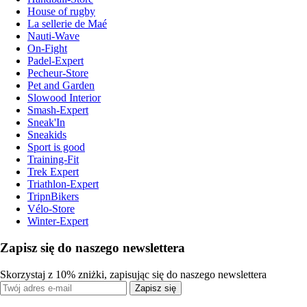
House of rugby
La sellerie de Maé
Nauti-Wave
On-Fight
Padel-Expert
Pecheur-Store
Pet and Garden
Slowood Interior
Smash-Expert
Sneak'In
Sneakids
Sport is good
Training-Fit
Trek Expert
Triathlon-Expert
TripnBikers
Vélo-Store
Winter-Expert
Zapisz się do naszego newslettera
Skorzystaj z 10% zniżki, zapisując się do naszego newslettera
Zapisz się