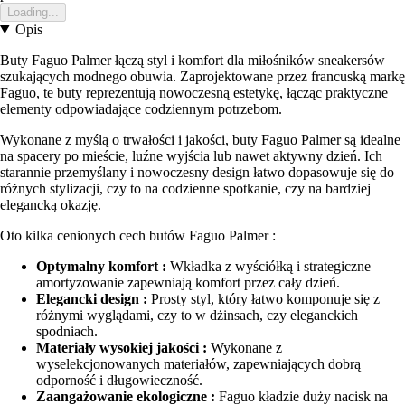
Loading...
Opis
Buty Faguo Palmer łączą styl i komfort dla miłośników sneakersów
szukających modnego obuwia. Zaprojektowane przez francuską markę
Faguo, te buty reprezentują nowoczesną estetykę, łącząc praktyczne
elementy odpowiadające codziennym potrzebom.
Wykonane z myślą o trwałości i jakości, buty Faguo Palmer są idealne
na spacery po mieście, luźne wyjścia lub nawet aktywny dzień. Ich
starannie przemyślany i nowoczesny design łatwo dopasowuje się do
różnych stylizacji, czy to na codzienne spotkanie, czy na bardziej
elegancką okazję.
Oto kilka cenionych cech butów Faguo Palmer :
Optymalny komfort :
Wkładka z wyściółką i strategiczne
amortyzowanie zapewniają komfort przez cały dzień.
Elegancki design :
Prosty styl, który łatwo komponuje się z
różnymi wyglądami, czy to w dżinsach, czy eleganckich
spodniach.
Materiały wysokiej jakości :
Wykonane z
wyselekcjonowanych materiałów, zapewniających dobrą
odporność i długowieczność.
Zaangażowanie ekologiczne :
Faguo kładzie duży nacisk na