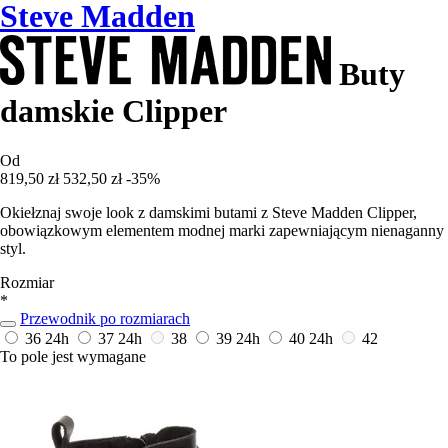
Steve Madden
Buty
damskie Clipper
Od
819,50 zł
532,50 zł
-35%
Okiełznaj swoje look z damskimi butami z Steve Madden Clipper,
obowiązkowym elementem modnej marki zapewniającym nienaganny
styl.
Rozmiar
*
Przewodnik po rozmiarach
36
24h
37
24h
38
39
24h
40
24h
42
To pole jest wymagane