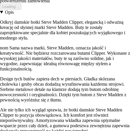
potwierdzeniu zamowienia
Loading...
Opis
Odkryj damskie botki Steve Madden Clipper, elegancką i odważną
kreację od słynnej marki Steve Madden. Buty te zostały
zaprojektowane specjalnie dla kobiet poszukujących wyjątkowego i
modnego stylu.
nom Sama nazwa marki, Steve Madden, oznacza jakość i
kreatywność. Nie będziesz rozczarowana butami Clipper. Wykonane z
wysokiej jakości materiałów, buty te są zarówno solidne, jak i
wygodne, zapewniając idealną równowagę między stylem a
funkcjonalnością.
Design tych butów zapiera dech w piersiach. Gładka skórzana
cholewka i gruby obcas dodadzą wyrafinowania każdemu strojowi.
Srebrne metalowe detale na klamrze dodają tym butom odrobinę
nowoczesności i oryginalności. Dzięki tym butom z Steve Madden z
pewnością wyróżnisz się z tłumu.
Ale nie tylko ich wygląd sprawia, że botki damskie Steve Madden
Clipper to pozycja obowiązkowa. Ich komfort jest również
nieporównywalny. Amortyzowana wkładka zapewnia optymalne
wsparcie przez cały dzień, a gumowa podeszwa zewnętrzna zapewnia
doskonałą przyczepność na każdej powierzchni.