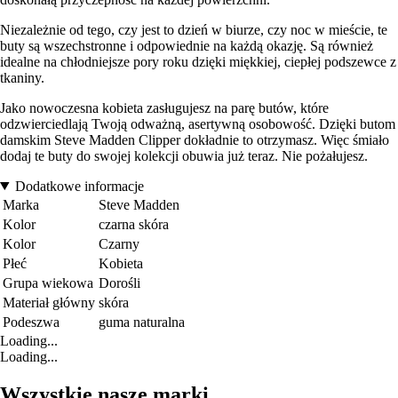
Niezależnie od tego, czy jest to dzień w biurze, czy noc w mieście, te
buty są wszechstronne i odpowiednie na każdą okazję. Są również
idealne na chłodniejsze pory roku dzięki miękkiej, ciepłej podszewce z
tkaniny.
Jako nowoczesna kobieta zasługujesz na parę butów, które
odzwierciedlają Twoją odważną, asertywną osobowość. Dzięki butom
damskim Steve Madden Clipper dokładnie to otrzymasz. Więc śmiało
dodaj te buty do swojej kolekcji obuwia już teraz. Nie pożałujesz.
Dodatkowe informacje
Marka
Steve Madden
Kolor
czarna skóra
Kolor
Czarny
Płeć
Kobieta
Grupa wiekowa
Dorośli
Materiał główny
skóra
Podeszwa
guma naturalna
Loading...
Loading...
Wszystkie nasze marki