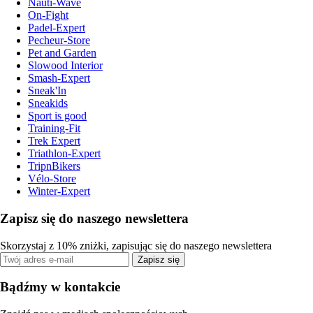
Nauti-Wave
On-Fight
Padel-Expert
Pecheur-Store
Pet and Garden
Slowood Interior
Smash-Expert
Sneak'In
Sneakids
Sport is good
Training-Fit
Trek Expert
Triathlon-Expert
TripnBikers
Vélo-Store
Winter-Expert
Zapisz się do naszego newslettera
Skorzystaj z 10% zniżki, zapisując się do naszego newslettera
Zapisz się
Bądźmy w kontakcie