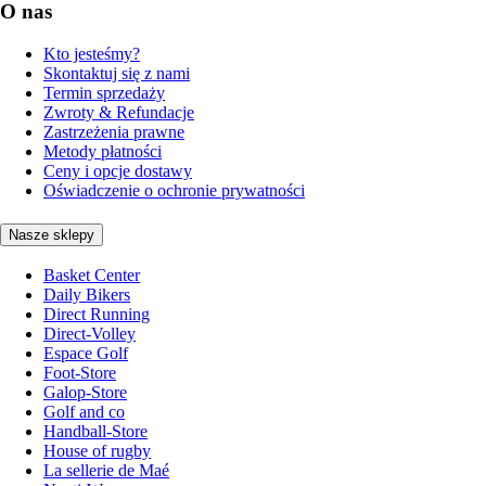
O nas
Kto jesteśmy?
Skontaktuj się z nami
Termin sprzedaży
Zwroty & Refundacje
Zastrzeżenia prawne
Metody płatności
Ceny i opcje dostawy
Oświadczenie o ochronie prywatności
Nasze sklepy
Basket Center
Daily Bikers
Direct Running
Direct-Volley
Espace Golf
Foot-Store
Galop-Store
Golf and co
Handball-Store
House of rugby
La sellerie de Maé