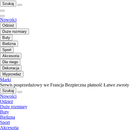
Szukaj
Nowości
Odzież
Duże rozmiary
Buty
Bielizna
Sport
Akcesoria
Dla niego
Dekoracja
Wyprzedaż
Marki
Serwis posprzedażowy we Francja
Bezpieczna płatność
Łatwe zwroty
Szukaj
Nowości
Odzież
Duże rozmiary
Buty
Bielizna
Sport
Akcesoria