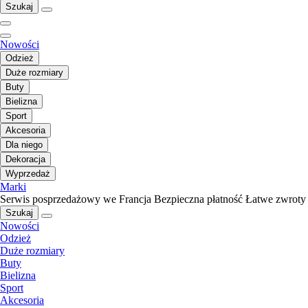
Szukaj
Nowości
Odzież
Duże rozmiary
Buty
Bielizna
Sport
Akcesoria
Dla niego
Dekoracja
Wyprzedaż
Marki
Serwis posprzedażowy we Francja
Bezpieczna płatność
Łatwe zwroty
Szukaj
Nowości
Odzież
Duże rozmiary
Buty
Bielizna
Sport
Akcesoria