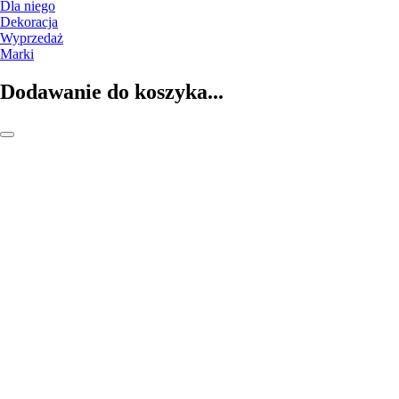
Dla niego
Dekoracja
Wyprzedaż
Marki
Dodawanie do koszyka...