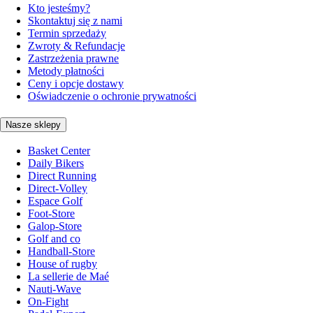
Kto jesteśmy?
Skontaktuj się z nami
Termin sprzedaży
Zwroty & Refundacje
Zastrzeżenia prawne
Metody płatności
Ceny i opcje dostawy
Oświadczenie o ochronie prywatności
Nasze sklepy
Basket Center
Daily Bikers
Direct Running
Direct-Volley
Espace Golf
Foot-Store
Galop-Store
Golf and co
Handball-Store
House of rugby
La sellerie de Maé
Nauti-Wave
On-Fight