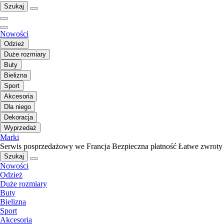
Szukaj
Nowości
Odzież
Duże rozmiary
Buty
Bielizna
Sport
Akcesoria
Dla niego
Dekoracja
Wyprzedaż
Marki
Serwis posprzedażowy we Francja
Bezpieczna płatność
Łatwe zwroty
Szukaj
Nowości
Odzież
Duże rozmiary
Buty
Bielizna
Sport
Akcesoria