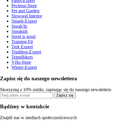
Padel-Expert
Pecheur-Store
Pet and Garden
Slowood Interior
Smash-Expert
Sneak'In
Sneakids
Sport is good
Training-Fit
Trek Expert
Triathlon-Expert
TripnBikers
Vélo-Store
Winter-Expert
Zapisz się do naszego newslettera
Skorzystaj z 10% zniżki, zapisując się do naszego newslettera
Zapisz się
Bądźmy w kontakcie
Znajdź nas w mediach społecznościowych