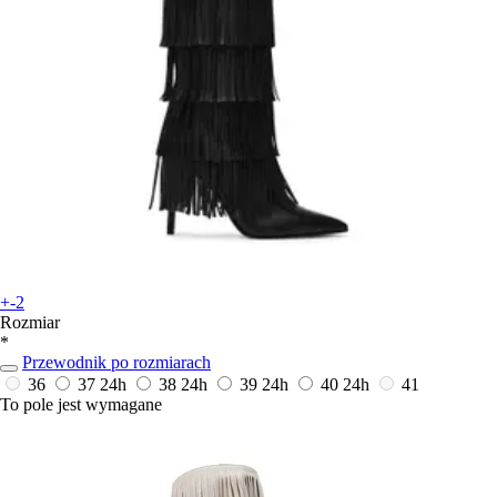
+-2
Rozmiar
*
Przewodnik po rozmiarach
36
37
24h
38
24h
39
24h
40
24h
41
To pole jest wymagane