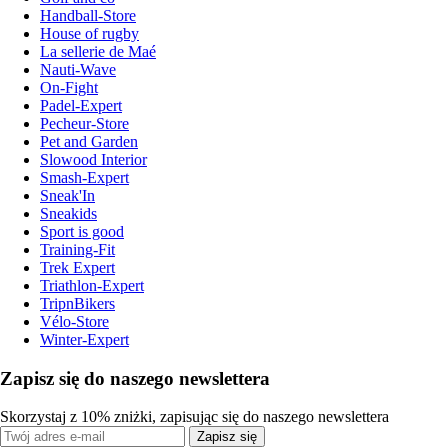
Handball-Store
House of rugby
La sellerie de Maé
Nauti-Wave
On-Fight
Padel-Expert
Pecheur-Store
Pet and Garden
Slowood Interior
Smash-Expert
Sneak'In
Sneakids
Sport is good
Training-Fit
Trek Expert
Triathlon-Expert
TripnBikers
Vélo-Store
Winter-Expert
Zapisz się do naszego newslettera
Skorzystaj z 10% zniżki, zapisując się do naszego newslettera
Zapisz się