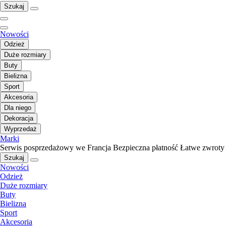
Szukaj
Nowości
Odzież
Duże rozmiary
Buty
Bielizna
Sport
Akcesoria
Dla niego
Dekoracja
Wyprzedaż
Marki
Serwis posprzedażowy we Francja
Bezpieczna płatność
Łatwe zwroty
Szukaj
Nowości
Odzież
Duże rozmiary
Buty
Bielizna
Sport
Akcesoria