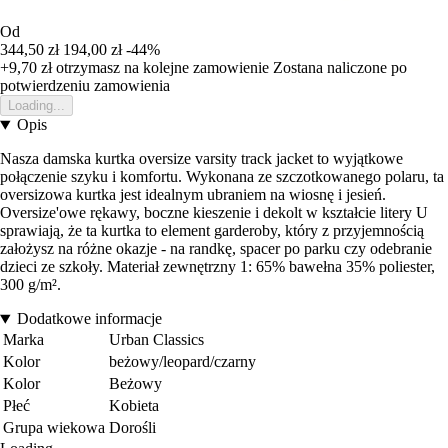
Od
344,50 zł
194,00 zł
-44%
+9,70 zł
otrzymasz na kolejne zamowienie
Zostana naliczone po
potwierdzeniu zamowienia
Loading...
Opis
Nasza damska kurtka oversize varsity track jacket to wyjątkowe
połączenie szyku i komfortu. Wykonana ze szczotkowanego polaru, ta
oversizowa kurtka jest idealnym ubraniem na wiosnę i jesień.
Oversize'owe rękawy, boczne kieszenie i dekolt w kształcie litery U
sprawiają, że ta kurtka to element garderoby, który z przyjemnością
założysz na różne okazje - na randkę, spacer po parku czy odebranie
dzieci ze szkoły. Materiał zewnętrzny 1: 65% bawełna 35% poliester,
300 g/m².
Dodatkowe informacje
Marka
Urban Classics
Kolor
beżowy/leopard/czarny
Kolor
Beżowy
Płeć
Kobieta
Grupa wiekowa
Dorośli