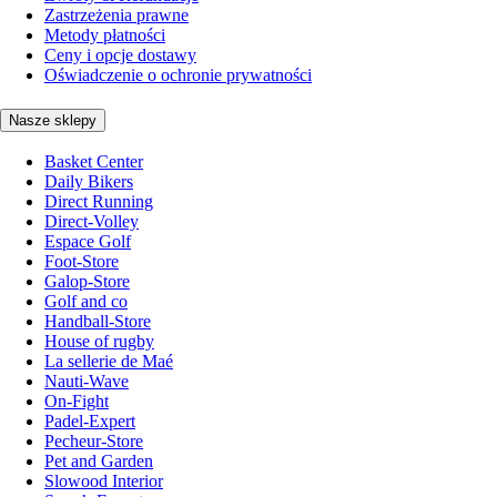
Zastrzeżenia prawne
Metody płatności
Ceny i opcje dostawy
Oświadczenie o ochronie prywatności
Nasze sklepy
Basket Center
Daily Bikers
Direct Running
Direct-Volley
Espace Golf
Foot-Store
Galop-Store
Golf and co
Handball-Store
House of rugby
La sellerie de Maé
Nauti-Wave
On-Fight
Padel-Expert
Pecheur-Store
Pet and Garden
Slowood Interior