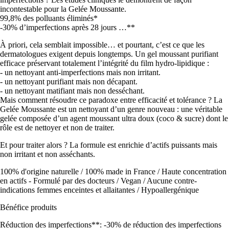
incontestable pour la Gelée Moussante.
99,8% des polluants éliminés*
-30% d’imperfections après 28 jours …**
À priori, cela semblait impossible… et pourtant, c’est ce que les
dermatologues exigent depuis longtemps. Un gel moussant purifiant
efficace préservant totalement l’intégrité du film hydro-lipidique :
- un nettoyant anti-imperfections mais non irritant.
- un nettoyant purifiant mais non décapant.
- un nettoyant matifiant mais non desséchant.
Mais comment résoudre ce paradoxe entre efficacité et tolérance ? La
Gelée Moussante est un nettoyant d’un genre nouveau : une véritable
gelée composée d’un agent moussant ultra doux (coco & sucre) dont le
rôle est de nettoyer et non de traiter.
Et pour traiter alors ? La formule est enrichie d’actifs puissants mais
non irritant et non asséchants.
100% d'origine naturelle / 100% made in France / Haute concentration
en actifs - Formulé par des docteurs / Vegan / Aucune contre-
indications femmes enceintes et allaitantes / Hypoallergénique
Bénéfice produits
Réduction des imperfections**: -30% de réduction des imperfections