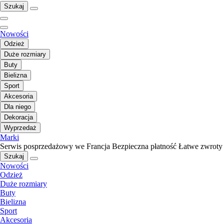
Szukaj
Nowości
Odzież
Duże rozmiary
Buty
Bielizna
Sport
Akcesoria
Dla niego
Dekoracja
Wyprzedaż
Marki
Serwis posprzedażowy we Francja
Bezpieczna płatność
Łatwe zwroty
Szukaj
Nowości
Odzież
Duże rozmiary
Buty
Bielizna
Sport
Akcesoria