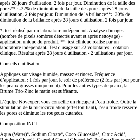
après 28 jours d'utilisation, 2 fois par jour. Diminution de la taille des
pores** : -22% de diminution de la taille des pores après 28 jours
d'utilisation, 2 fois par jour. Diminution de la brillance**: -30% de
diminution de la brillance après 28 jours d'utilisation, 2 fois par jour.
*: test réalisé par un laboratoire indépendant. Analyse d'images
(nombre de pixels sombres détectés avant et après nettoyage) -
application unique du produit. **: test clinique réalisé par un
laboratoire indépendant. Test d'usage sur 22 volontaires - cotation
clinique. Résultat après 28 jours d'utilisation - 2 utilisations par jour.
Conseils d'utilisation
Appliquez sur visage humide, massez et rincez. Fréquence
d’application : 1 fois par jour, le soir de préférence (2 fois par jour pour
les peaux grasses uniquement). Pour les autres types de peaux, la
Brume Trio-Zinc le matin est suffisante.
L’équipe Novexpert vous conseille un rinçage à l’eau froide. Outre la
stimulation de la microcirculation (effet tonifiant), l’eau froide resserre
les pores et diminue les rougeurs cutanées.
Composition INCI
Aqua (Water)°, Sodium Citrate°, Coco-Glucoside°, Citric Acid°,
Butylene Glycol°, Caprylyl/Capryl Glucoside°, Parfum (Fragrance)°,