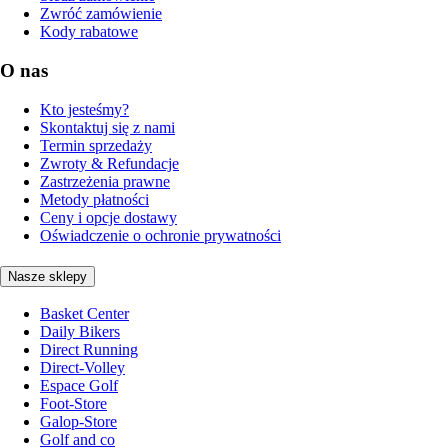
Zwróć zamówienie
Kody rabatowe
O nas
Kto jesteśmy?
Skontaktuj się z nami
Termin sprzedaży
Zwroty & Refundacje
Zastrzeżenia prawne
Metody płatności
Ceny i opcje dostawy
Oświadczenie o ochronie prywatności
Nasze sklepy
Basket Center
Daily Bikers
Direct Running
Direct-Volley
Espace Golf
Foot-Store
Galop-Store
Golf and co