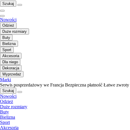
Szukaj
Nowości
Odzież
Duże rozmiary
Buty
Bielizna
Sport
Akcesoria
Dla niego
Dekoracja
Wyprzedaż
Marki
Serwis posprzedażowy we Francja
Bezpieczna płatność
Łatwe zwroty
Szukaj
Nowości
Odzież
Duże rozmiary
Buty
Bielizna
Sport
Akcesoria