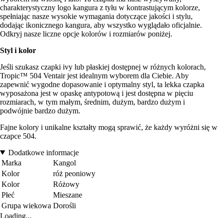
charakterystyczny logo kangura z tyłu w kontrastującym kolorze,
spełniając nasze wysokie wymagania dotyczące jakości i stylu,
dodając ikonicznego kangura, aby wszystko wyglądało oficjalnie.
Odkryj nasze liczne opcje kolorów i rozmiarów poniżej.
Styl i kolor
Jeśli szukasz czapki ivy lub płaskiej dostępnej w różnych kolorach,
Tropic™ 504 Ventair jest idealnym wyborem dla Ciebie. Aby
zapewnić wygodne dopasowanie i optymalny styl, ta lekka czapka
wyposażona jest w opaskę antypotową i jest dostępna w pięciu
rozmiarach, w tym małym, średnim, dużym, bardzo dużym i
podwójnie bardzo dużym.
Fajne kolory i unikalne kształty mogą sprawić, że każdy wyróżni się w
czapce 504.
Dodatkowe informacje
Marka
Kangol
Kolor
róż peoniowy
Kolor
Różowy
Płeć
Mieszane
Grupa wiekowa
Dorośli
Loading...