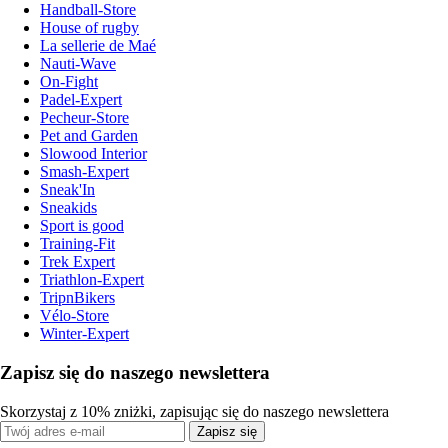
Handball-Store
House of rugby
La sellerie de Maé
Nauti-Wave
On-Fight
Padel-Expert
Pecheur-Store
Pet and Garden
Slowood Interior
Smash-Expert
Sneak'In
Sneakids
Sport is good
Training-Fit
Trek Expert
Triathlon-Expert
TripnBikers
Vélo-Store
Winter-Expert
Zapisz się do naszego newslettera
Skorzystaj z 10% zniżki, zapisując się do naszego newslettera
Zapisz się