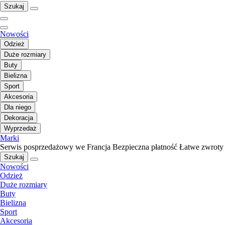
Szukaj
Nowości
Odzież
Duże rozmiary
Buty
Bielizna
Sport
Akcesoria
Dla niego
Dekoracja
Wyprzedaż
Marki
Serwis posprzedażowy we Francja
Bezpieczna płatność
Łatwe zwroty
Szukaj
Nowości
Odzież
Duże rozmiary
Buty
Bielizna
Sport
Akcesoria