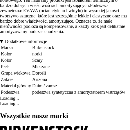
korkowego. Ten naturalny produkt jest izolatorem termicznym o
bardzo dobrych właściwościach amortyzujących.Podeszwa
zewnętrzna: EVAVA (octan etylenu i winylu) to wysokiej jakości
tworzywo sztuczne, które jest szczególnie lekkie i elastyczne oraz ma
bardzo dobre właściwości amortyzujące. Oznacza to, że małe
nierówności podłoża są kompensowane, a każdy krok jest delikatnie
amortyzowany podczas chodzenia.
Dodatkowe informacje
Marka
Birkenstock
Kolor
norki
Kolor
Szary
Płeć
Mieszane
Grupa wiekowa
Dorośli
Zakres
Arizona
Materiał główny
Daim / zamsz
Podeszwa
podeszwa syntetyczna z amortyzatorem wstrząsów
Loading...
Loading...
Wszystkie nasze marki