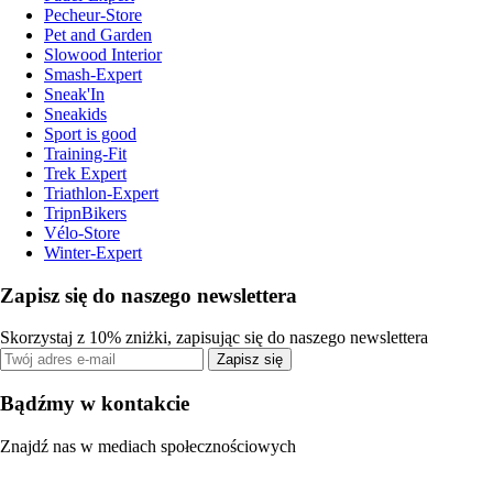
Pecheur-Store
Pet and Garden
Slowood Interior
Smash-Expert
Sneak'In
Sneakids
Sport is good
Training-Fit
Trek Expert
Triathlon-Expert
TripnBikers
Vélo-Store
Winter-Expert
Zapisz się do naszego newslettera
Skorzystaj z 10% zniżki, zapisując się do naszego newslettera
Zapisz się
Bądźmy w kontakcie
Znajdź nas w mediach społecznościowych