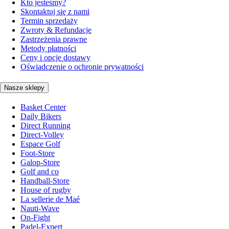
Kto jesteśmy?
Skontaktuj się z nami
Termin sprzedaży
Zwroty & Refundacje
Zastrzeżenia prawne
Metody płatności
Ceny i opcje dostawy
Oświadczenie o ochronie prywatności
Nasze sklepy
Basket Center
Daily Bikers
Direct Running
Direct-Volley
Espace Golf
Foot-Store
Galop-Store
Golf and co
Handball-Store
House of rugby
La sellerie de Maé
Nauti-Wave
On-Fight
Padel-Expert