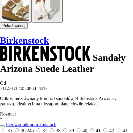
Pokaż więcej
Birkenstock
Sandały
Arizona Suede Leather
Od
711,50 zł
405,00 zł
-43%
Odkryj niezrównany komfort sandałów Birkenstock Arizona z
zamszu, idealnych na niezapomniane chwile relaksu.
Rozmiar
*
Przewodnik po rozmiarach
35
36
24h
37
38
39
40
41
42
43