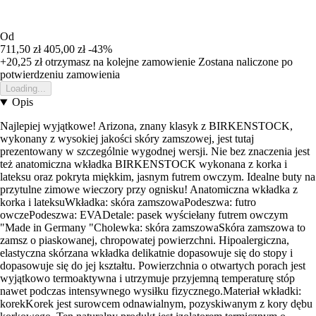
Od
711,50 zł
405,00 zł
-43%
+20,25 zł
otrzymasz na kolejne zamowienie
Zostana naliczone po
potwierdzeniu zamowienia
Loading...
Opis
Najlepiej wyjątkowe! Arizona, znany klasyk z BIRKENSTOCK,
wykonany z wysokiej jakości skóry zamszowej, jest tutaj
prezentowany w szczególnie wygodnej wersji. Nie bez znaczenia jest
też anatomiczna wkładka BIRKENSTOCK wykonana z korka i
lateksu oraz pokryta miękkim, jasnym futrem owczym. Idealne buty na
przytulne zimowe wieczory przy ognisku! Anatomiczna wkładka z
korka i lateksuWkładka: skóra zamszowaPodeszwa: futro
owczePodeszwa: EVADetale: pasek wyściełany futrem owczym
"Made in Germany "Cholewka: skóra zamszowaSkóra zamszowa to
zamsz o piaskowanej, chropowatej powierzchni. Hipoalergiczna,
elastyczna skórzana wkładka delikatnie dopasowuje się do stopy i
dopasowuje się do jej kształtu. Powierzchnia o otwartych porach jest
wyjątkowo termoaktywna i utrzymuje przyjemną temperaturę stóp
nawet podczas intensywnego wysiłku fizycznego.Materiał wkładki:
korekKorek jest surowcem odnawialnym, pozyskiwanym z kory dębu