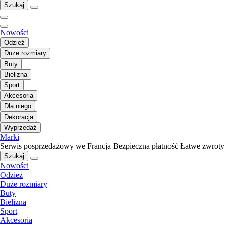
Szukaj
Nowości
Odzież
Duże rozmiary
Buty
Bielizna
Sport
Akcesoria
Dla niego
Dekoracja
Wyprzedaż
Marki
Serwis posprzedażowy we Francja
Bezpieczna płatność
Łatwe zwroty
Szukaj
Nowości
Odzież
Duże rozmiary
Buty
Bielizna
Sport
Akcesoria