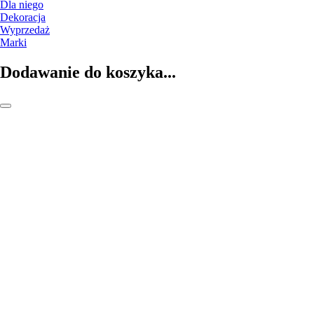
Dla niego
Dekoracja
Wyprzedaż
Marki
Dodawanie do koszyka...